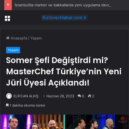
İstanbul’da market ve bakkallarda yeni uygulama devreye girdi
Menü
Anasayfa
/
Yaşam
Yaşam
Somer Şefi Değiştirdi mi?
MasterChef Türkiye’nin Yeni
Jüri Üyesi Açıklandı!
ELİFCAN ALKIŞ
Haziran 28, 2023
0
2
1 dakika okuma süresi