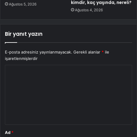
kimdir, kaç yaşında, nereli?
Ağustos 5, 2026
Ağustos 4, 2026
Bir yanıt yazın
E-posta adresiniz yayınlanmayacak.
Gerekli alanlar
*
ile
işaretlenmişlerdir
Y
o
r
u
m
*
Ad
*