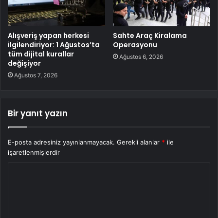
Alışveriş yapan herkesi
Sahte Araç Kiralama
ilgilendiriyor: 1 Ağustos’ta
Operasyonu
tüm dijital kurallar
Ağustos 6, 2026
değişiyor
Ağustos 7, 2026
Bir yanıt yazın
E-posta adresiniz yayınlanmayacak.
Gerekli alanlar
*
ile
işaretlenmişlerdir
Y
o
r
u