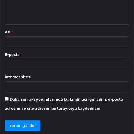
m
*
Ad
*
E-posta
*
İnternet sitesi
Daha sonraki yorumlarımda kullanılması için adım, e-posta
adresim ve site adresim bu tarayıcıya kaydedilsin.