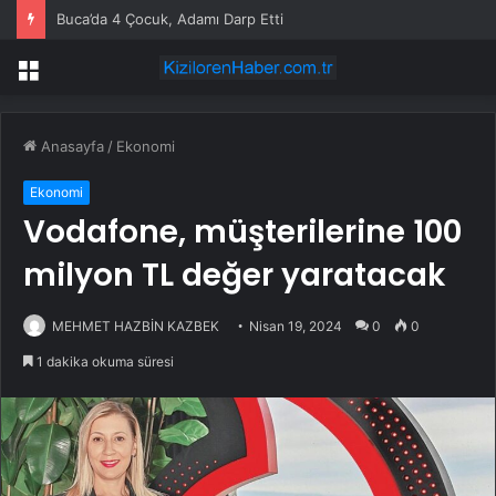
Buca’da 4 Çocuk, Adamı Darp Etti
Menü
Anasayfa
/
Ekonomi
Ekonomi
Vodafone, müşterilerine 100
milyon TL değer yaratacak
MEHMET HAZBİN KAZBEK
Nisan 19, 2024
0
0
1 dakika okuma süresi