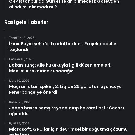
CHP İstanbul’da Gürsel Tekin bilmecesi: Görevden
alındı mı alınmadı mı?
Rastgele Haberler
Temmuz 18, 2026
İzmir Büyükşehir’e iki ödül birden… Projeler ödülle
taçlandı
Haziran 18, 2025
Bakan Tunç: Aile hukukuyla ilgili düzenlemeleri,
Meclis’in takdirine sunacağız
Mart 10, 2026
Maçı anlatan spiker, 2. Lig’de 29 gol atan oyuncuyu
Fenerbahçe’ye önerdi
Kasım 26, 2025
Japon hasta hemşireye saldırıp hakaret etti: Cezası
ağır oldu
Eylül 25, 2025
Microsoft, GPU’lar için devrimsel bir soğutma çözümü
geliştirdi