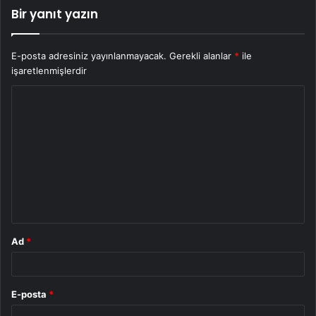
Bir yanıt yazın
E-posta adresiniz yayınlanmayacak.
Gerekli alanlar
*
ile
işaretlenmişlerdir
Y
o
r
u
m
*
Ad
*
E-posta
*