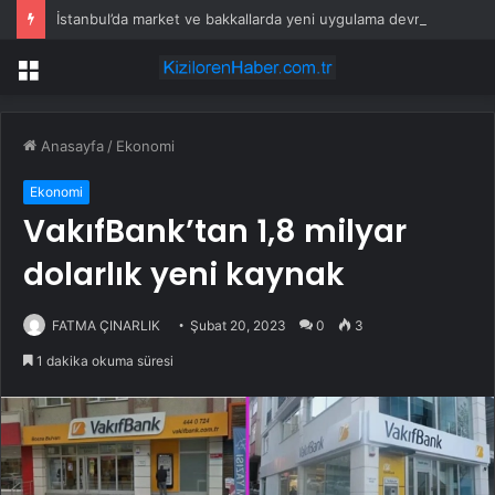
İstanbul’da market ve bakkallarda yeni uygulama devreye girdi
Menü
Anasayfa
/
Ekonomi
Ekonomi
VakıfBank’tan 1,8 milyar
dolarlık yeni kaynak
FATMA ÇINARLIK
Şubat 20, 2023
0
3
1 dakika okuma süresi