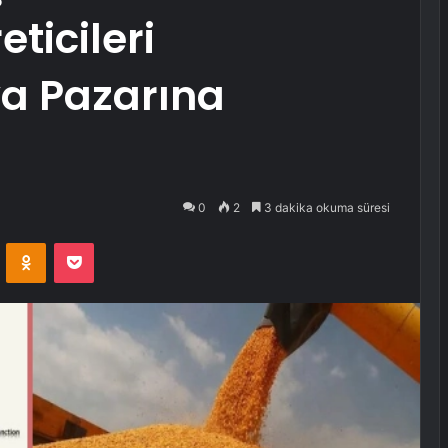
eticileri
a Pazarına
0
2
3 dakika okuma süresi
VKontakte
Odnoklassniki
Pocket