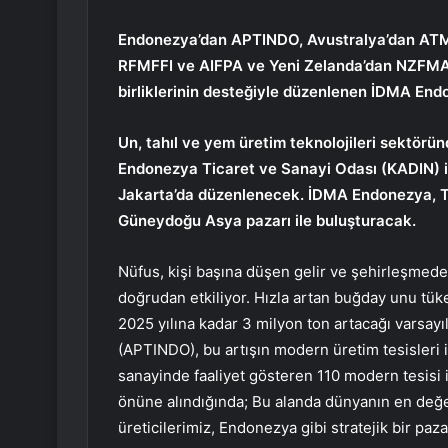
Endonezya’dan APTINDO, Avustralya’dan ATMA
RFMFFI ve AIFPA ve Yeni Zelanda’dan NZFMA g
birliklerinin desteğiyle düzenlenen İDMA Endon
Un, tahıl ve yem üretim teknolojileri sektörü
Endonezya Ticaret ve Sanayi Odası (KADIN) iş
Jakarta’da düzenlenecek. İDMA Endonezya, Tür
Güneydoğu Asya pazarı ile buluşturacak.
Nüfus, kişi başına düşen gelir ve şehirleşmede
doğrudan etkiliyor. Hızla artan buğday unu tük
2025 yılına kadar 3 milyon ton artacağı varsay
(APTINDO), bu artışın modern üretim tesisleri i
sanayinde faaliyet gösteren 110 modern tesisi 
önüne alındığında; Bu alanda dünyanın en değerli
üreticilerimiz, Endonezya gibi stratejik bir paz