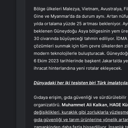
Bölge ülkeleri Malezya, Vietnam, Avustralya, Fil
Gine ve Myanmar’da da durum aynı. Artan nüfu
yılda ortalama yüzde 25 artması bekleniyor. A
beklenen Güneydoğu Asya bölgesinin yem üret
30 civarında büyüyeceği tahmin ediliyor. İDMA
çözümleri sunmak için tüm çevre ülkelerden ziya
modern teknolojilerle buluşturacak. Güneydoğu
6 Ekim 2023 tarihlerinde başkent Jakarta’da y
ihracat hinterlandına yeni rotalar ekleyecek.
Dünyadaki her iki tesisten biri Türk imalatçıla
Gıdaya erişim, gıda güvenliği ve sürdürülebilir
organizatörü.
Muhammet Ali Kalkan, HAGE Küm
değişiklikleri, kuraklık gibi zorluklarla yüzle
gıda güvenliği ve tarım ürünlerine yönelik arta
zamankinden daha fazla hissediliyor. İnsanlık t