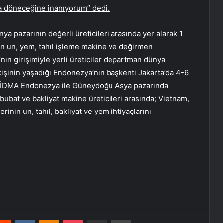
rla döneceğine inanıyorum” dedi.
nya pazarının değerli üreticileri arasında yer alarak 1
nin un, yem, tahıl işleme makine ve değirmen
’nın girişimiyle yerli üreticiler departman dünya
n kişinin yaşadığı Endonezya’nın başkenti Jakarta’da 4-6
an İDMA Endonezya ile Güneydoğu Asya pazarında
bubat ve bakliyat makine üreticileri arasında; Vietnam,
rinin un, tahıl, bakliyat ve yem ihtiyaçlarını
erest
Reddit
VKontakte
Odnoklassniki
Pocket
E-Posta ile paylaş
Yazdır