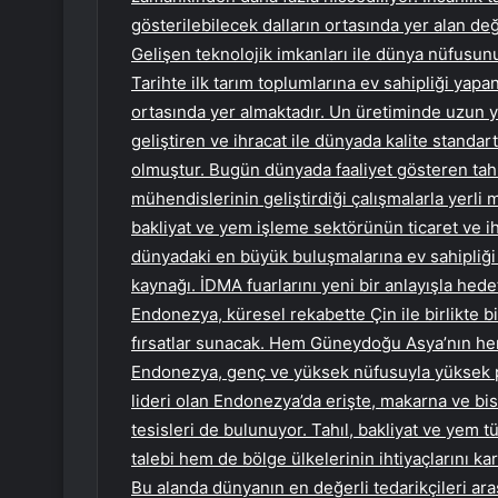
gösterilebilecek dalların ortasında yer alan deği
Gelişen teknolojik imkanları ile dünya nüfusunu
Tarihte ilk tarım toplumlarına ev sahipliği yap
ortasında yer almaktadır. Un üretiminde uzun y
geliştiren ve ihracat ile dünyada kalite standa
olmuştur. Bugün dünyada faaliyet gösteren tahıl
mühendislerinin geliştirdiği çalışmalarla yerli 
bakliyat ve yem işleme sektörünün ticaret ve 
dünyadaki en büyük buluşmalarına ev sahipliği
kaynağı. İDMA fuarlarını yeni bir anlayışla hed
Endonezya, küresel rekabette Çin ile birlikte bi
fırsatlar sunacak. Hem Güneydoğu Asya’nın he
Endonezya, genç ve yüksek nüfusuyla yüksek po
lideri olan Endonezya’da erişte, makarna ve bi
tesisleri de bulunuyor. Tahıl, bakliyat ve yem t
talebi hem de bölge ülkelerinin ihtiyaçlarını kar
Bu alanda dünyanın en değerli tedarikçileri ara