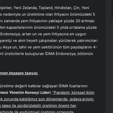
ipinler, Yeni Zelanda, Tayland, Hindistan, Çin, Yeni
s nedeniyle un üretimine olan ihtiyacın önümüzdeki 5
ynı zamanda yem ihtiyacının yaklaşık yüzde 30 artması
im kapasitelerinin önümüzdeki 5 yılda ortalama yüzde
 Endonezya, artan un ve yem ihtiyacına en uygun
retçi ve alım heyeti çalışmaları yürüterek yatırımcıları
 Asya un, tahıl ve yem sektörünün tüm paydaşlarını 4-
erli üreticilerle buluşturan İDMA Endonezya, bölümün
rının imzasını taşıyor.
 üretime değerli katkılar sağlayan İDMA fuarlarının
esi Yönetim Konseyi Lideri
;
“Pandemi, küresel iklim
şmek zorunda kaldığımız son dönemlerde, gıdaya erişim,
n talep ile sürdürülebilir üretimin önemi her
arihinde ilk endüstriyel üretimin ortasında