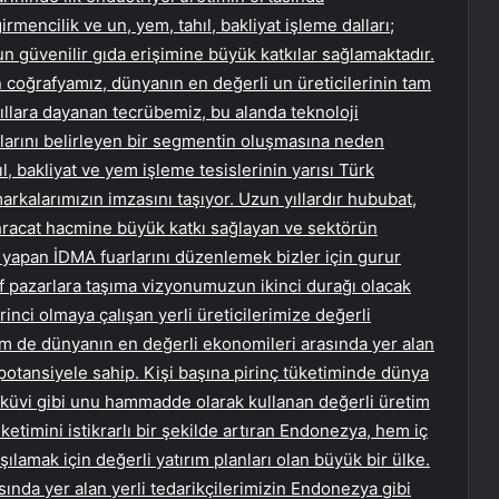
rmencilik ve un, yem, tahıl, bakliyat işleme dalları;
n güvenilir gıda erişimine büyük katkılar sağlamaktadır.
an coğrafyamız, dünyanın en değerli un üreticilerinin tam
ıllara dayanan tecrübemiz, bu alanda teknoloji
rtlarını belirleyen bir segmentin oluşmasına neden
, bakliyat ve yem işleme tesislerinin yarısı Türk
markalarımızın imzasını taşıyor. Uzun yıllardır hububat,
ihracat hacmine büyük katkı sağlayan ve sektörün
 yapan İDMA fuarlarını düzenlemek bizler için gurur
ef pazarlara taşıma vizyonumuzun ikinci durağı olacak
rinci olmaya çalışan yerli üreticilerimize değerli
m de dünyanın en değerli ekonomileri arasında yer alan
tansiyele sahip. Kişi başına pirinç tüketiminde dünya
sküvi gibi unu hammadde olarak kullanan değerli üretim
üketimini istikrarlı bir şekilde artıran Endonezya, hem iç
şılamak için değerli yatırım planları olan büyük bir ülke.
sında yer alan yerli tedarikçilerimizin Endonezya gibi