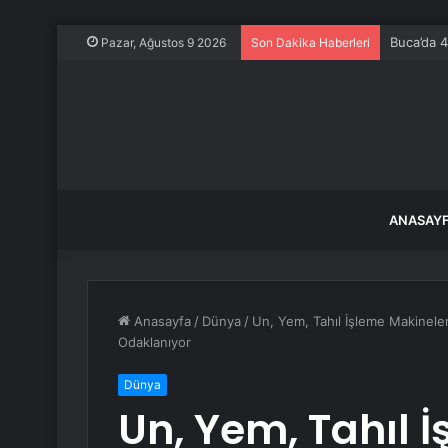
Buca’da 4
Pazar, Ağustos 9 2026
Son Dakika Haberleri
ANASAY
Anasayfa
/
Dünya
/
Un, Yem, Tahıl İşleme Makineler
Odaklanıyor
Dünya
Un, Yem, Tahıl 