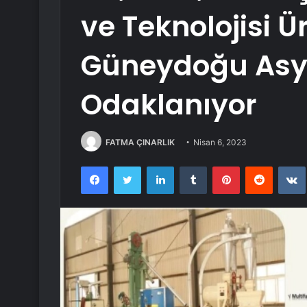
ve Teknolojisi Ür
Güneydoğu Asy
Odaklanıyor
FATMA ÇINARLIK
Nisan 6, 2023
Facebook
Twitter
LinkedIn
Tumblr
Pinterest
Reddit