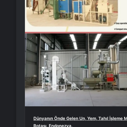
Dünyanın Önde Gelen Un, Yem, Tahıl İşleme Ma
Rotası, Endonezya.