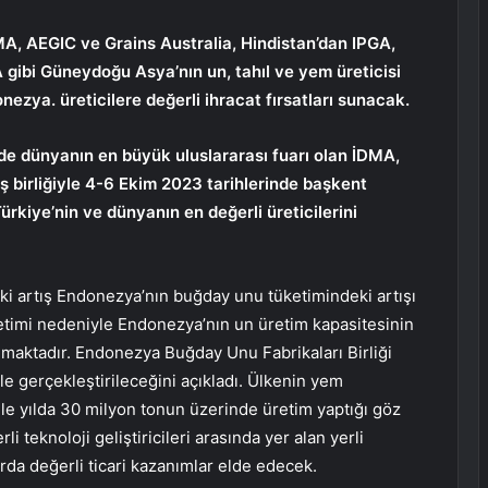
, AEGIC ve Grains Australia, Hindistan’dan IPGA,
ibi Güneydoğu Asya’nın un, tahıl ve yem üreticisi
ezya. üreticilere değerli ihracat fırsatları sunacak.
nde dünyanın en büyük uluslararası fuarı olan İDMA,
 birliğiyle 4-6 Ekim 2023 tarihlerinde başkent
kiye’nin ve dünyanın en değerli üreticilerini
ki artış Endonezya’nın buğday unu tüketimindeki artışı
etimi nedeniyle Endonezya’nın un üretim kapasitesinin
ılmaktadır. Endonezya Buğday Unu Fabrikaları Birliği
le gerçekleştirileceğini açıkladı. Ülkenin yem
ile yılda 30 milyon tonun üzerinde üretim yaptığı göz
 teknoloji geliştiricileri arasında yer alan yerli
arda değerli ticari kazanımlar elde edecek.