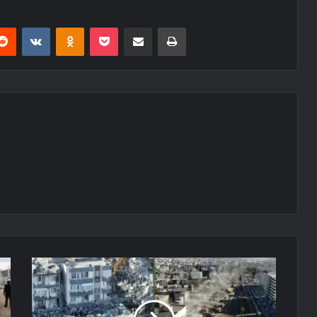
erest
Reddit
VKontakte
Odnoklassniki
Pocket
E-Posta ile paylaş
Yazdır