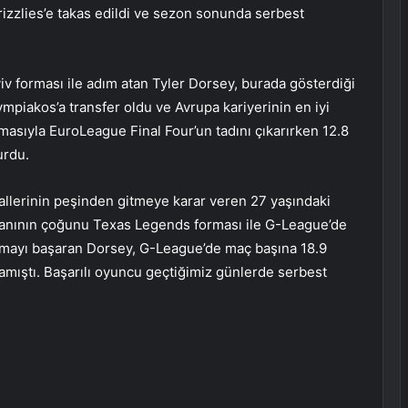
zzlies’e takas edildi ve sezon sonunda serbest
v forması ile adım atan Tyler Dorsey, burada gösterdiği
iakos’a transfer oldu ve Avrupa kariyerinin en iyi
asıyla EuroLeague Final Four’un tadını çıkarırken 12.8
urdu.
lerinin peşinden gitmeye karar veren 27 yaşındaki
manının çoğunu Texas Legends forması ile G-League’de
almayı başaran Dorsey, G-League’de maç başına 18.9
alamıştı. Başarılı oyuncu geçtiğimiz günlerde serbest