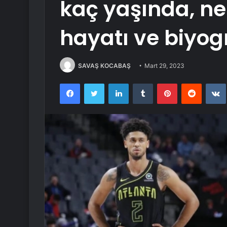
kaç yaşında, ne
hayatı ve biyogr
SAVAŞ KOCABAŞ
Mart 29, 2023
Facebook
Twitter
LinkedIn
Tumblr
Pinterest
Reddit