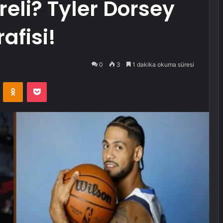
reli? Tyler Dorsey
afisi!
0
3
1 dakika okuma süresi
VKontakte
Odnoklassniki
Pocket