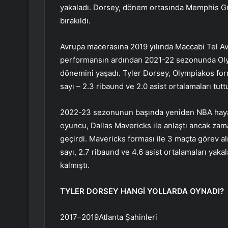
yakaladı. Dorsey, dönem ortasında Memphis Gri
bırakıldı.
Avrupa macerasına 2019 yılında Maccabi Tel Avi
performansın ardından 2021-22 sezonunda Olymp
dönemini yaşadı. Tyler Dorsey, Olympiakos form
sayı – 2.3 ribaund ve 2.0 asist ortalamaları tutt
2022-23 sezonunun başında yeniden NBA hayal
oyuncu, Dallas Mavericks ile anlaştı ancak za
geçirdi. Mavericks forması ile 3 maçta görev 
sayı, 2.7 ribaund ve 4.6 asist ortalamaları yak
kalmıştı.
TYLER DORSEY HANGİ YOLLARDA OYNADI?
2017–2019Atlanta Şahinleri