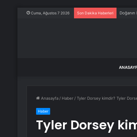
CHP Kurul
Cuma, Ağustos 7 2026
Son Dakika Haberleri
ANASAY
Anasayfa
/
Haber
/
Tyler Dorsey kimdir? Tyler Dorse
Haber
Tyler Dorsey ki