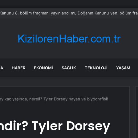
tayı soruşturmasında dikkat çeken ifadeler: Kızım iş için görüşmüş olabil
FA
HABER
EKONOMI
SAĞLIK
TEKNOLOJI
YAŞAM
y kaç yaşında, nereli? Tyler Dorsey hayatı ve biyografisi!
mdir? Tyler Dorsey