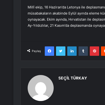
Millî ekip, 16 Haziran’da Letonya ile deplasman
müsabakaların akabinde Eylül ayında eleme küm
oynayacak. Ekim ayında, Hırvatistan ile deplas
Ay-Yıldızlılar, 21 Kasım’da deplasmanda oynaya
Facebook
Twitter
LinkedIn
Tumblr
Pint
Paylaş
SEÇİL TÜRKAY