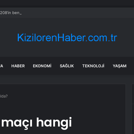
08’in benzinli versiyonları 2030’dan sonra da satışta kalacak
FA
HABER
EKONOMI
SAĞLIK
TEKNOLOJI
YAŞAM
alda?
 maçı hangi