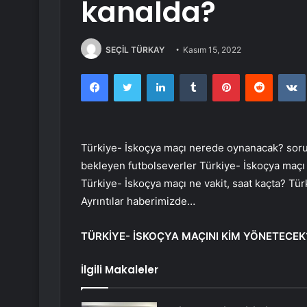
kanalda?
SEÇİL TÜRKAY
Kasım 15, 2022
Facebook
Twitter
LinkedIn
Tumblr
Pinterest
Reddit
Türkiye- İskoçya maçı nerede oynanacak? soru
bekleyen futbolseverler Türkiye- İskoçya maçı n
Türkiye- İskoçya maçı ne vakit, saat kaçta? Tü
Ayrıntılar haberimizde…
TÜRKİYE- İSKOÇYA MAÇINI KİM YÖNETECEK
İlgili Makaleler