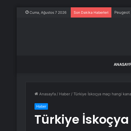
Peugeot 2
Cuma, Ağustos 7 2026
Son Dakika Haberleri
ANASAY
Anasayfa
/
Haber
/
Türkiye İskoçya maçı hangi kan
Haber
Türkiye İskoçya