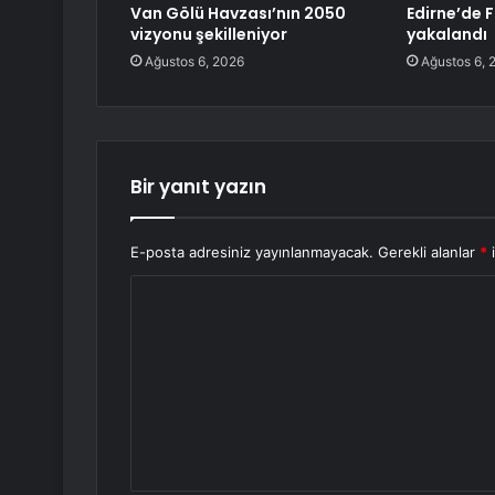
Van Gölü Havzası’nın 2050
Edirne’de F
vizyonu şekilleniyor
yakalandı
Ağustos 6, 2026
Ağustos 6, 
Bir yanıt yazın
E-posta adresiniz yayınlanmayacak.
Gerekli alanlar
*
i
Y
o
r
u
m
*