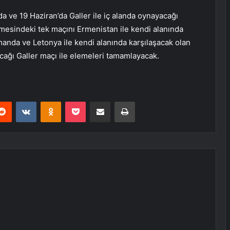
da ve 19 Haziran’da Galler ile iç alanda oynayacağı
esindeki tek maçını Ermenistan ile kendi alanında
manda ve Letonya ile kendi alanında karşılaşacak olan
cağı Galler maçı ile elemeleri tamamlayacak.
erest
Reddit
VKontakte
Odnoklassniki
Pocket
E-Posta ile paylaş
Yazdır