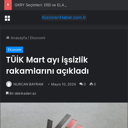
GKRY Seçimleri: DİSİ ve ELAM Yükseldi
Menü
Anasayfa
/
Ekonomi
Ekonomi
TÜİK Mart ayı işsizlik
rakamlarını açıkladı
NURCAN BAYRAM
Mayıs 10, 2024
0
0
Bir dakikadan az