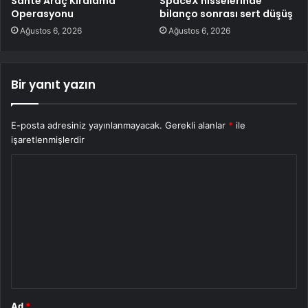
Sahte Araç Kiralama
SpaceX hisselerinde
Operasyonu
bilanço sonrası sert düşüş
Ağustos 6, 2026
Ağustos 6, 2026
Bir yanıt yazın
E-posta adresiniz yayınlanmayacak.
Gerekli alanlar
*
ile
işaretlenmişlerdir
Y
o
r
u
m
*
Ad
*