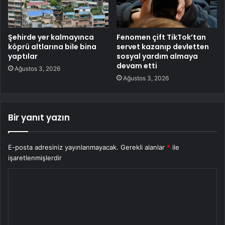
Şehirde yer kalmayınca
Fenomen çift TikTok’tan
köprü altlarına bile bina
servet kazanıp devletten
yaptılar
sosyal yardım almaya
devam etti
Ağustos 3, 2026
Ağustos 3, 2026
Bir yanıt yazın
E-posta adresiniz yayınlanmayacak.
Gerekli alanlar
*
ile
işaretlenmişlerdir
Y
o
r
u