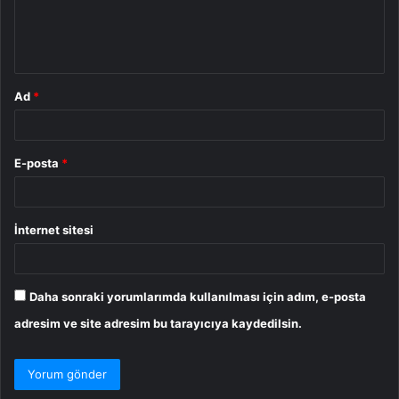
m
*
Ad
*
E-posta
*
İnternet sitesi
Daha sonraki yorumlarımda kullanılması için adım, e-posta
adresim ve site adresim bu tarayıcıya kaydedilsin.