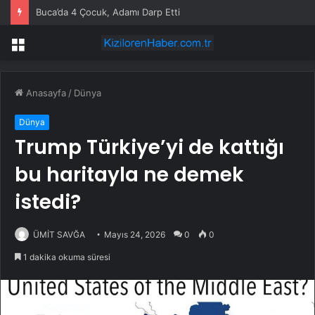
Buca’da 4 Çocuk, Adamı Darp Etti
Menü
Anasayfa
/
Dünya
Dünya
Trump Türkiye’yi de kattığı
bu haritayla ne demek
istedi?
ÜMİT SAVĞA
Mayıs 24, 2026
0
0
1 dakika okuma süresi