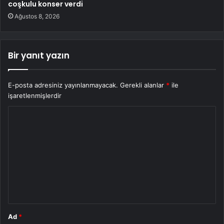
coşkulu konser verdi
Ağustos 8, 2026
Bir yanıt yazın
E-posta adresiniz yayınlanmayacak.
Gerekli alanlar
*
ile
işaretlenmişlerdir
Y
o
r
u
m
*
Ad
*