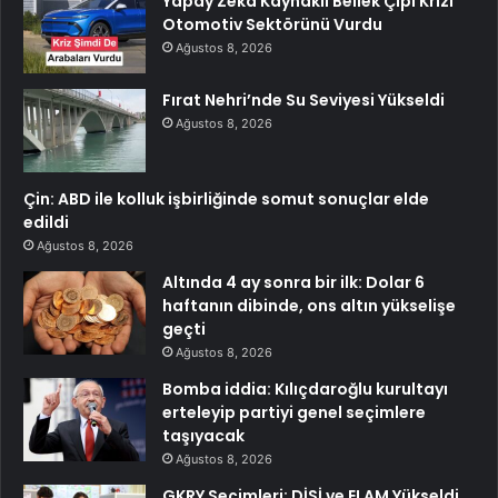
Yapay Zeka Kaynaklı Bellek Çipi Krizi
Otomotiv Sektörünü Vurdu
Ağustos 8, 2026
Fırat Nehri’nde Su Seviyesi Yükseldi
Ağustos 8, 2026
Çin: ABD ile kolluk işbirliğinde somut sonuçlar elde
edildi
Ağustos 8, 2026
Altında 4 ay sonra bir ilk: Dolar 6
haftanın dibinde, ons altın yükselişe
geçti
Ağustos 8, 2026
Bomba iddia: Kılıçdaroğlu kurultayı
erteleyip partiyi genel seçimlere
taşıyacak
Ağustos 8, 2026
GKRY Seçimleri: DİSİ ve ELAM Yükseldi