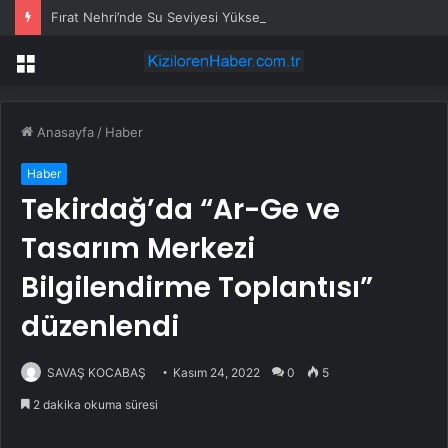
Fırat Nehri’nde Su Seviyesi Yükseldi
Menü
Anasayfa
/
Haber
Haber
Tekirdağ’da “Ar-Ge ve
Tasarım Merkezi
Bilgilendirme Toplantısı”
düzenlendi
SAVAŞ KOCABAŞ
Kasım 24, 2022
0
5
2 dakika okuma süresi