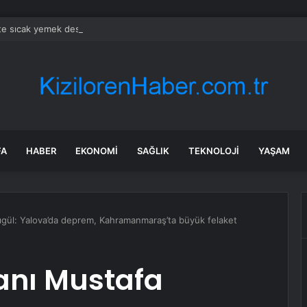
’te sıcak yemek desteğiyle dayanışma büyüyor
FA
HABER
EKONOMI
SAĞLIK
TEKNOLOJI
YAŞAM
gül: Yalova’da deprem, Kahramanmaraş’ta büyük felaket
anı Mustafa