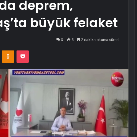
’da deprem,
’ta büyük felaket
0
5
2 dakika okuma süresi
VKontakte
Odnoklassniki
Pocket