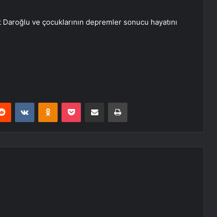
t Daroğlu ve çocuklarının depremler sonucu hayatını
erest
Reddit
VKontakte
Odnoklassniki
Pocket
E-Posta ile paylaş
Yazdır