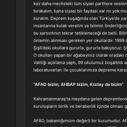
kez daha meclisteki tüm siyasi partilere seslen
bırakalım, bana siyasi bir faydası var mı yok mu
kuralım. Deprem kuşağında olan Türkiye’de ya
insanlarına kulak verelim ve bilimin önderliğind
bu sarsıntının tekrar tetikleneceği de belli. Bi
önlemin alınması gereken yer okullardır. 1999 
Şişli’deki okullara gururla, gururla bakıyoruz. Ş
O okulları yapan bir ağabeyiniz olarak oradaki
Valiliği açıklama yaptı, 99 okulumuz boşaltıldı a
laboratuvarları ile çocuklarımıza depreme karş
“AFAD bizim, AHBAP bizim, Kızılay da bizim”
Kahramanmaraş’ta meydana gelen depremlerde 
kuruluşların birlik ve beraberlik içinde olması g
AFAD, bakanlığımızın değerli bir kurumudur. AFAD