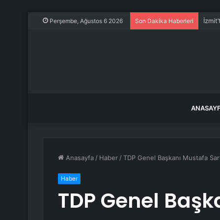
İzmit
Perşembe, Ağustos 6 2026
Son Dakika Haberleri
ANASAY
Anasayfa
/
Haber
/
TDP Genel Başkanı Mustafa Sarı
Haber
TDP Genel Başk