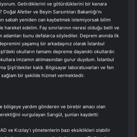
iyorum. Getirdiklerini ve götürdüklerini bir kenara
? Doğal Afetler ve Beyin Sarsıntıları Bakanlığı’nı
rın sabah yeniden can kaybetmek istemiyorsak bilim
e hareket edelim. Fay sınırlarının neresi olduğu belli ve
lim adamları bunu defalarca söylediler. Deprem anında ilk
depremini yaşamış bir arkadaşınız olarak İstanbul
işli’deki okulların tamamı depreme dayanıklı okullardır.
 okullara imzamın atılmasından gurur duydum. İstanbul
ma Şişli’dekiler kaldı. Bilgisayar laboratuvarları ve fen
ı sağlam bir şekilde hizmet vermektedir.
bölgeye yardım gönderen ve birebir amacı olan
erektiğini vurgulayan Sarıgül, şunları kaydetti:
 ve Kızılay’ı yönetenlerin bazı eksiklikleri olabilir