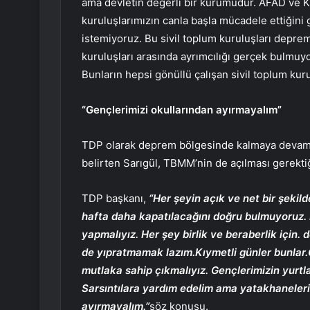
ama devletin değerli bir kurumudur. AFAD ve Kı
kuruluşlarımızın canla başla mücadele ettiğini 
istemiyoruz. Bu sivil toplum kuruluşları depre
kuruluşları arasında ayrımcılığı gerçek bulmuy
Bunların hepsi gönüllü çalışan sivil toplum ku
“Gençlerimizi okullarından ayırmayalım”
TDP olarak deprem bölgesinde kalmaya devam e
belirten Sarıgül, TBMM’nin de açılması gerekti
TDP başkanı,
“Her şeyin açık ve net bir şekil
hafta daha kapatılacağını doğru bulmuyoruz.
yapmalıyız. Her şey birlik ve beraberlik için
de yıpratmamak lazım.Kıymetli günler bunlar.
mutlaka sahip çıkmalıyız. Gençlerimizin yurtla
Sarsıntılara yardım edelim ama yatakhaneleri
ayırmayalım.”
söz konusu.