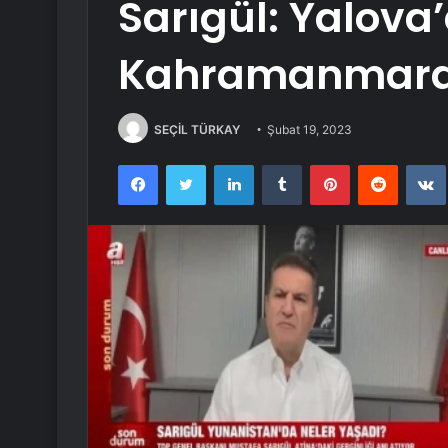
Sarıgül: Yalova
Kahramanmaraş
SEÇİL TÜRKAY
Şubat 19, 2023
Facebook
Twitter
LinkedIn
Tumblr
Pinterest
Reddit