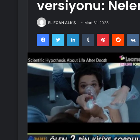
versiyonu: Nele
ELİFCAN ALKIŞ
Mart 31, 2023
Facebook
Twitter
LinkedIn
Tumblr
Pinterest
Reddit