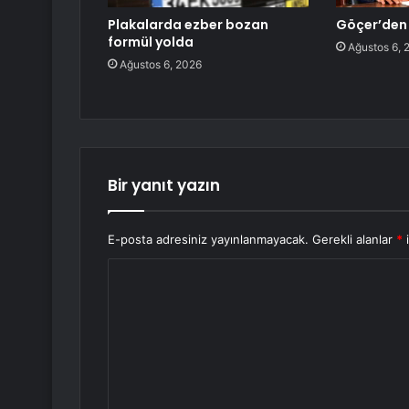
Plakalarda ezber bozan
Göçer’den 
formül yolda
Ağustos 6, 
Ağustos 6, 2026
Bir yanıt yazın
E-posta adresiniz yayınlanmayacak.
Gerekli alanlar
*
i
Y
o
r
u
m