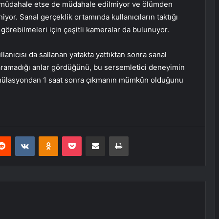
ya müdahale etse de müdahale edilmiyor ve ölümden
yor. Sanal gerçeklik ortamında kullanıcıların taktığı
n görebilmeleri için çeşitli kameralar da bulunuyor.
anıcısı da sallanan yatakta yattıktan sonra sanal
taramadığı anlar gördüğünü, bu sersemletici deneyimin
simülasyondan 1 saat sonra çıkmanın mümkün olduğunu
erest
Reddit
VKontakte
Odnoklassniki
Pocket
E-Posta ile paylaş
Yazdır