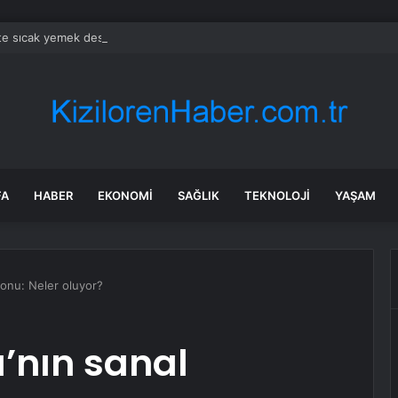
’te sıcak yemek desteğiyle dayanışma büyüyor
FA
HABER
EKONOMI
SAĞLIK
TEKNOLOJI
YAŞAM
yonu: Neler oluyor?
’nın sanal