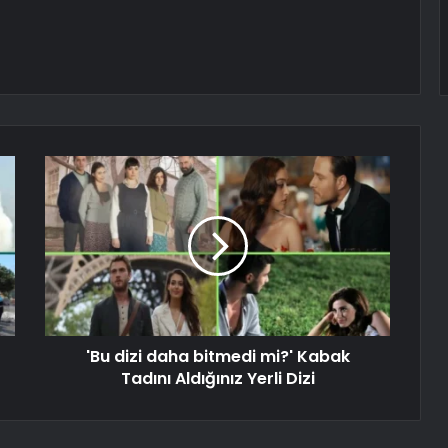
'Bu dizi daha bitmedi mi?' Kabak
Tadını Aldığınız Yerli Dizi