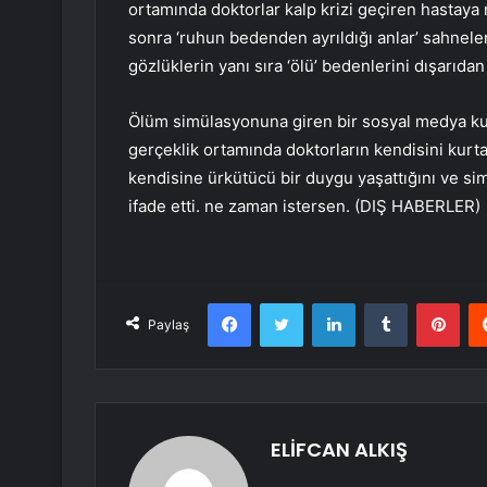
ortamında doktorlar kalp krizi geçiren hasta
sonra ‘ruhun bedenden ayrıldığı anlar’ sahneleni
gözlüklerin yanı sıra ‘ölü’ bedenlerini dışarıda
Ölüm simülasyonuna giren bir sosyal medya kull
gerçeklik ortamında doktorların kendisini kur
kendisine ürkütücü bir duygu yaşattığını ve 
ifade etti. ne zaman istersen. (DIŞ HABERLER)
Facebook
Twitter
LinkedIn
Tumblr
Pint
Paylaş
ELİFCAN ALKIŞ