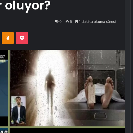
r oluyor?
0
5
1 dakika okuma süresi
VKontakte
Odnoklassniki
Pocket