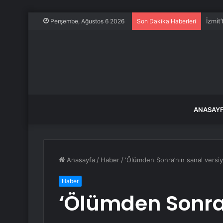
İzmit
Perşembe, Ağustos 6 2026
Son Dakika Haberleri
ANASAY
Anasayfa
/
Haber
/
‘Ölümden Sonra’nın sanal versi
Haber
‘Ölümden Sonra