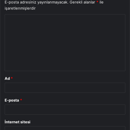
E-posta adresiniz yayınlanmayacak.
Gerekli alanlar
*
ile
işaretlenmişlerdir
Y
o
r
u
m
*
Ad
*
E-posta
*
İnternet sitesi