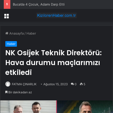
Buca’da 4 Çocuk, Adamı Darp Etti
Menü
Anasayfa
/
Haber
Haber
NK Osijek Teknik Direktörü:
Hava durumu maçlarımızı
etkiledi
FATMA ÇINARLIK
Ağustos 15, 2023
0
5
Bir dakikadan az