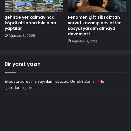
Şehirde yer kalmayınca
Fenomen çift TikTok’tan
köprü altlarına bile bina
servet kazanıp devletten
yaptılar
sosyal yardım almaya
devam etti
Ağustos 3, 2026
Ağustos 3, 2026
Bir yanıt yazın
E-posta adresiniz yayınlanmayacak.
Gerekli alanlar
*
ile
işaretlenmişlerdir
Y
o
r
u