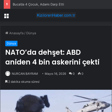
Buca’da 4 Çocuk, Adamı Darp Etti
Menü
Anasayfa
/
Dünya
Dünya
NATO’da dehşet: ABD
aniden 4 bin askerini çekti
NURCAN BAYRAM
Mayıs 16, 2026
0
0
2 dakika okuma süresi