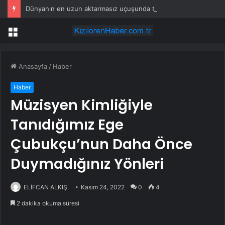
Dünyanın en uzun aktarmasız uçuşunda tarihi rekor: 24 saatten fazla havada kaldılar
Menü
Anasayfa
/
Haber
Haber
Müzisyen Kimliğiyle
Tanıdığımız Ege
Çubukçu’nun Daha Önce
Duymadığınız Yönleri
ELİFCAN ALKIŞ
Kasım 24, 2022
0
4
2 dakika okuma süresi