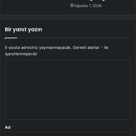
Ağustos 7, 2026
Bir yanıt yazın
E-posta adresiniz yayınlanmayacak.
Gerekli alanlar
*
ile
işaretlenmişlerdir
Y
o
r
u
m
*
Ad
*