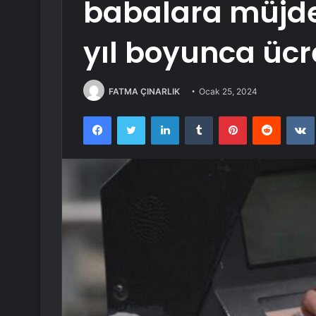
babalara müjde
yıl boyunca ücr
FATMA ÇINARLIK
Ocak 25, 2024
Facebook
Twitter
LinkedIn
Tumblr
Pinterest
Reddit