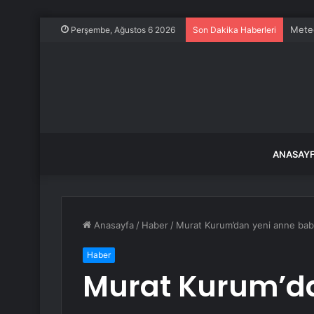
Meteo
Perşembe, Ağustos 6 2026
Son Dakika Haberleri
ANASAY
Anasayfa
/
Haber
/
Murat Kurum’dan yeni anne baba
Haber
Murat Kurum’da