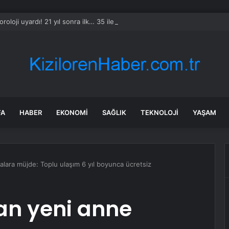
roloji uyardı! 21 yıl sonra ilk… 35 ile şiddetli geliyor
FA
HABER
EKONOMI
SAĞLIK
TEKNOLOJI
YAŞAM
lara müjde: Toplu ulaşım 6 yıl boyunca ücretsiz
n yeni anne