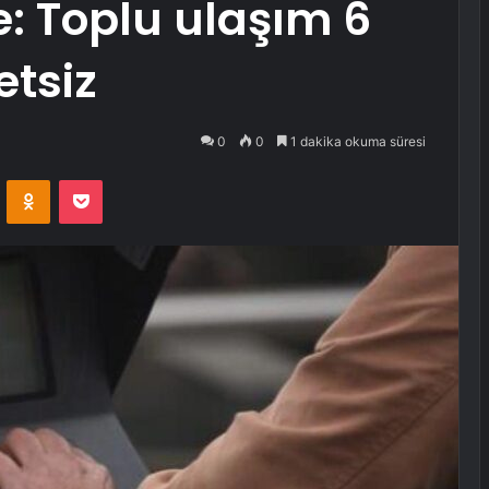
: Toplu ulaşım 6
etsiz
0
0
1 dakika okuma süresi
VKontakte
Odnoklassniki
Pocket