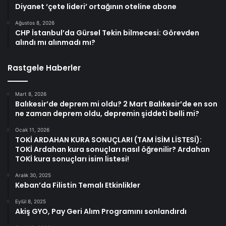
Diyanet ‘çete lideri’ ortağının oteline abone
Ağustos 8, 2026
CHP İstanbul’da Gürsel Tekin bilmecesi: Görevden
alındı mı alınmadı mı?
Rastgele Haberler
Mart 8, 2026
Balıkesir’de deprem mi oldu? 2 Mart Balıkesir’de en son
ne zaman deprem oldu, depremin şiddeti belli mi?
Ocak 11, 2026
TOKİ ARDAHAN KURA SONUÇLARI (TAM İSİM LİSTESİ):
TOKİ Ardahan kura sonuçları nasıl öğrenilir? Ardahan
TOKİ kura sonuçları isim listesi!
Aralık 30, 2025
Keban’da Filistin Temalı Etkinlikler
Eylül 8, 2025
Akiş GYO, Pay Geri Alım Programını sonlandırdı