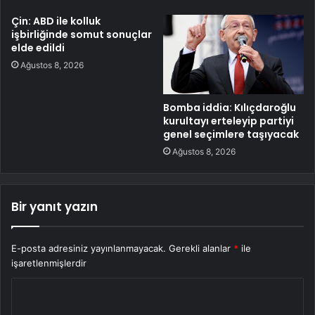
Çin: ABD ile kolluk
işbirliğinde somut sonuçlar
elde edildi
Ağustos 8, 2026
Bomba iddia: Kılıçdaroğlu
kurultayı erteleyip partiyi
genel seçimlere taşıyacak
Ağustos 8, 2026
Bir yanıt yazın
E-posta adresiniz yayınlanmayacak.
Gerekli alanlar
*
ile
işaretlenmişlerdir
Y
o