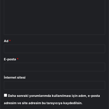
r
u
m
*
Ad
*
E-posta
*
İnternet sitesi
Daha sonraki yorumlarımda kullanılması için adım, e-posta
adresim ve site adresim bu tarayıcıya kaydedilsin.