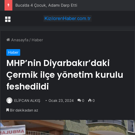
Buca’da 4 Çocuk, Adamı Darp Etti
Menü
Anasayfa
/
Haber
Haber
MHP’nin Diyarbakır’daki
Çermik ilçe yönetim kurulu
feshedildi
ELİFCAN ALKIŞ
Ocak 23, 2024
0
0
Bir dakikadan az