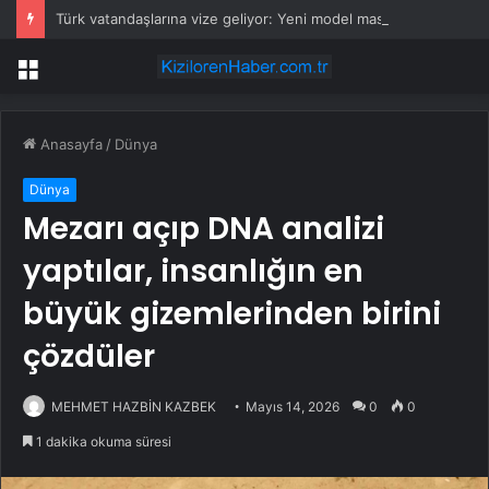
Türk vatandaşlarına vize geliyor: Yeni model masada
Menü
Anasayfa
/
Dünya
Dünya
Mezarı açıp DNA analizi
yaptılar, insanlığın en
büyük gizemlerinden birini
çözdüler
MEHMET HAZBİN KAZBEK
Mayıs 14, 2026
0
0
1 dakika okuma süresi