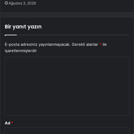
Ağustos 3, 2026
Bir yanıt yazın
E-posta adresiniz yayınlanmayacak.
Gerekli alanlar
*
ile
işaretlenmişlerdir
Y
o
r
u
m
*
Ad
*