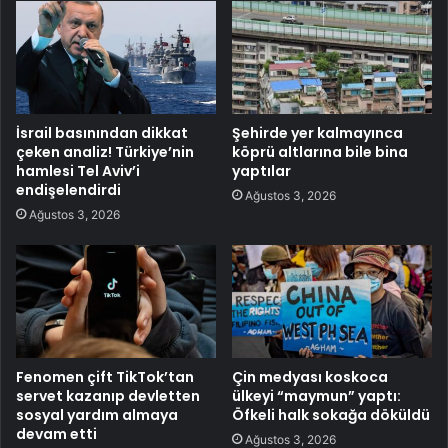
İsrail basınından dikkat
Şehirde yer kalmayınca
çeken analiz! Türkiye’nin
köprü altlarına bile bina
hamlesi Tel Aviv’i
yaptılar
endişelendirdi
Ağustos 3, 2026
Ağustos 3, 2026
Fenomen çift TikTok’tan
Çin medyası koskoca
servet kazanıp devletten
ülkeyi “maymun” yaptı:
sosyal yardım almaya
Öfkeli halk sokağa döküldü
devam etti
Ağustos 3, 2026