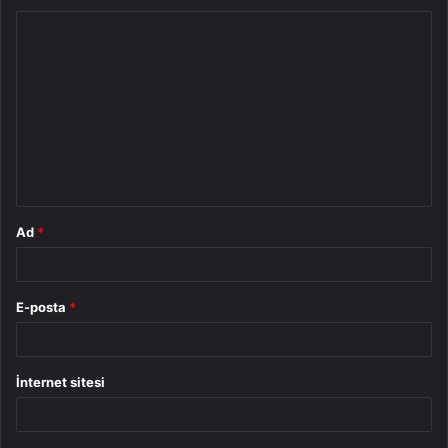
Y
o
r
u
m
*
Ad
*
E-posta
*
İnternet sitesi