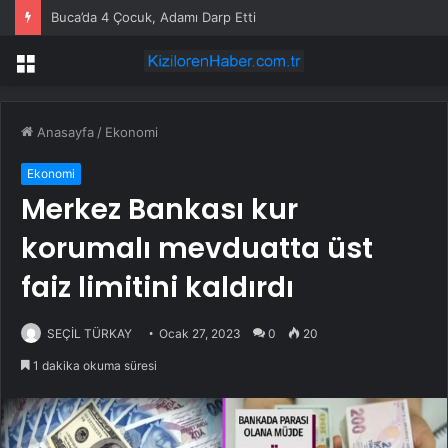
Buca’da 4 Çocuk, Adamı Darp Etti
Menü
Anasayfa
/
Ekonomi
Ekonomi
Merkez Bankası kur
korumalı mevduatta üst
faiz limitini kaldırdı
SEÇİL TÜRKAY
Ocak 27, 2023
0
20
1 dakika okuma süresi