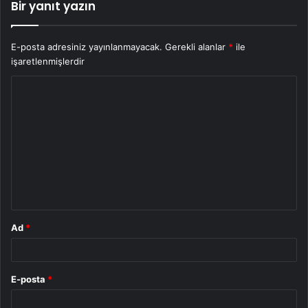
Bir yanıt yazın
E-posta adresiniz yayınlanmayacak.
Gerekli alanlar
*
ile
işaretlenmişlerdir
Y
o
r
u
m
*
Ad
*
E-posta
*