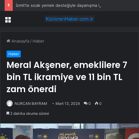
İzmit’te sıcak yemek desteğiyle dayanışma büyüyor
Menü
Anasayfa
/
Haber
Haber
Meral Akşener, emeklilere 7
bin TL ikramiye ve 11 bin TL
zam önerdi
NURCAN BAYRAM
Mart 13, 2024
0
0
2 dakika okuma süresi