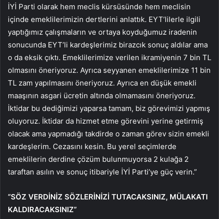
İYİ Parti olarak hem meclis kürsüsünde hem meclisin
içinde emeklilerimizin dertlerini anlattık. EYT’lilerle ilgili
yaptığımız çalışmaların ve ortaya koyduğumuz iradenin
sonucunda EYT’li kardeşlerimiz birazcık sonuç aldılar ama
o da eksik çıktı. Emeklilerimize verilen ikramiyenin 7 bin TL
olmasını öneriyoruz. Ayrıca seyyanen emeklilerimize 11 bin
TL zam yapılmasını öneriyoruz. Ayrıca en düşük emekli
maaşının asgari ücretin altında olmamasını öneriyoruz.
İktidar bu dediğimizi yaparsa tamam, biz görevimizi yapmış
oluyoruz. İktidar da hizmet etme görevini yerine getirmiş
olacak ama yapmadığı takdirde o zaman görev sizin emekli
kardeşlerim. Cezasını kesin. Bu yerel seçimlerde
emeklilerin derdine çözüm bulunmuyorsa 2 kulağa 2
taraftan asılın ve sonuç itibariyle İYİ Parti’ye güç verin.”
“SÖZ VERDİNİZ SÖZLERİNİZİ TUTACAKSINIZ, MÜLAKATI
KALDIRACAKSINIZ”