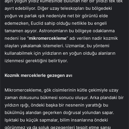
aşırı yoğun yıldız kümesinde bulunan her bir yıldızı tek tek
ayırt edebiliyor. Diğer uzay teleskopları bu bölgedeki
yoğun ve parlak ışık nedeniyle net bir görüntü elde
edemezken, Euclid sahip olduğu netlikle bu engeli
tamamen aşıyor. Astronomların bu bölgeye odaklanma
nedeni ise “
mikromercekleme
” adı verilen nadir kozmik
olayları yakalamak istemeleri. Uzmanlar, bu yöntemi
kullanabilmek için yıldızların en yoğun olduğu alanların
izlenmesi gerektiğini belirtiyor.
Kozmik merceklerle gezegen avı
Mikromercekleme, gök cisimlerinin kütle çekimiyle uzay
zaman dokusunu bükmesi sonucu oluşur. Arka plandaki bir
yıldızın ışığı, öndeki başka bir nesnenin yarattığı bu
bükülmüş alandan geçerken doğrusal yolundan sapar.
Işıktaki bu küçük sapmalar, bilim insanlarına öndeki
görünmez ya da soluk gezegenleri tespit etme şansı