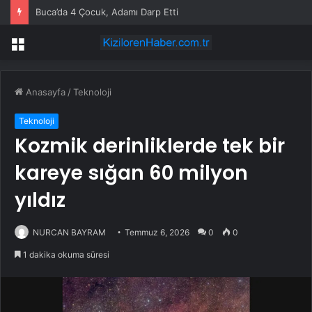
Buca’da 4 Çocuk, Adamı Darp Etti
Menü
Anasayfa
/
Teknoloji
Teknoloji
Kozmik derinliklerde tek bir
kareye sığan 60 milyon
yıldız
NURCAN BAYRAM
Temmuz 6, 2026
0
0
1 dakika okuma süresi