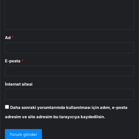
u
m
*
Ad
*
E-posta
*
İnternet sitesi
Daha sonraki yorumlarımda kullanılması için adım, e-posta
adresim ve site adresim bu tarayıcıya kaydedilsin.