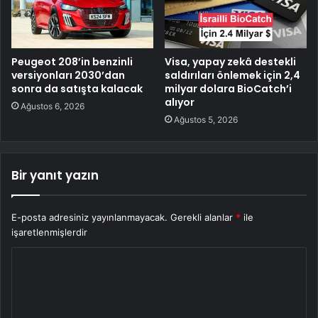
Peugeot 208’in benzinli
Visa, yapay zekâ destekli
versiyonları 2030’dan
saldırıları önlemek için 2,4
sonra da satışta kalacak
milyar dolara BioCatch’i
alıyor
Ağustos 6, 2026
Ağustos 5, 2026
Bir yanıt yazın
E-posta adresiniz yayınlanmayacak.
Gerekli alanlar
*
ile
işaretlenmişlerdir
Y
o
r