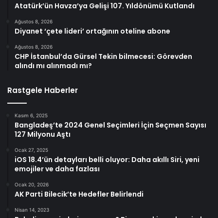
Atatürk’ün Havza’ya Gelişi 107. Yıldönümü Kutlandı
Ağustos 8, 2026
Diyanet ‘çete lideri’ ortağının oteline abone
Ağustos 8, 2026
CHP İstanbul’da Gürsel Tekin bilmecesi: Görevden
alındı mı alınmadı mı?
Rastgele Haberler
Kasım 6, 2025
Bangladeş’te 2024 Genel Seçimleri İçin Seçmen Sayısı
127 Milyonu Aştı
Ocak 27, 2025
iOS 18.4’ün detayları belli oluyor: Daha akıllı Siri, yeni
emojiler ve daha fazlası
Ocak 20, 2026
AK Parti Bilecik’te Hedefler Belirlendi
Nisan 14, 2023