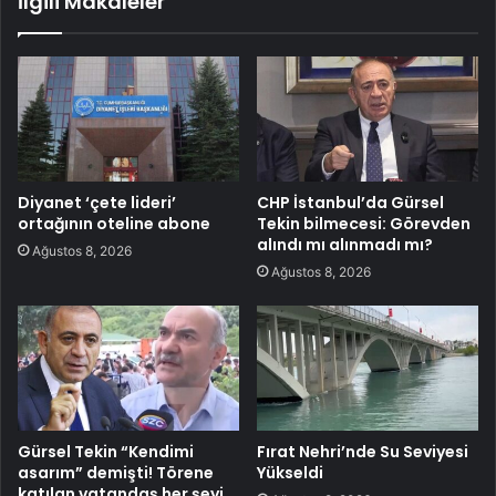
İlgili Makaleler
Diyanet ‘çete lideri’
CHP İstanbul’da Gürsel
ortağının oteline abone
Tekin bilmecesi: Görevden
alındı mı alınmadı mı?
Ağustos 8, 2026
Ağustos 8, 2026
Gürsel Tekin “Kendimi
Fırat Nehri’nde Su Seviyesi
asarım” demişti! Törene
Yükseldi
katılan vatandaş her şeyi