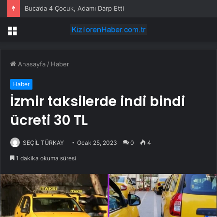
Buca’da 4 Çocuk, Adamı Darp Etti
Menü
Anasayfa
/
Haber
Haber
İzmir taksilerde indi bindi
ücreti 30 TL
SEÇİL TÜRKAY
Ocak 25, 2023
0
4
1 dakika okuma süresi