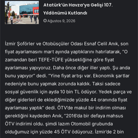
Atatürk’ün Havza’ya Gelişi 107.
Yıldönümü Kutlandı
Ağustos 9, 2026
İzmir Şoförler ve Otobüsçüler Odası Esnaf Celil Anık, son
fiyat ayarlamasını mart ayında yaptıklarını hatırlatarak, “O
zamandan beri TEFE-TÜFE yüksekliğine göre fiyat
ayarlaması yapıyoruz. Daha önce diğer iller yaptı. Şu anda
bunu yapıyor” dedi. “Yine fiyat artışı var. Ekonomik şartlar
nedeniyle bunu yapmak zorunda kaldık. Taksi sadece
sosyal güvenlik için ayda 10 bin TL ödüyor. Yedek parça ve
diğer giderleri de eklediğimizde yüzde 44 oranında fiyat
ayarlaması yaptık” dedi. ÖTV’de makul bir indirim olması
gerektiğini kaydeden Anık, “2016’da bir defaya mahsus
ÖTV indirimi oldu. şimdi lazım Otomobil grubunda
olduğumuz için yüzde 45 ÖTV ödüyoruz. İzmir’de 2 bin