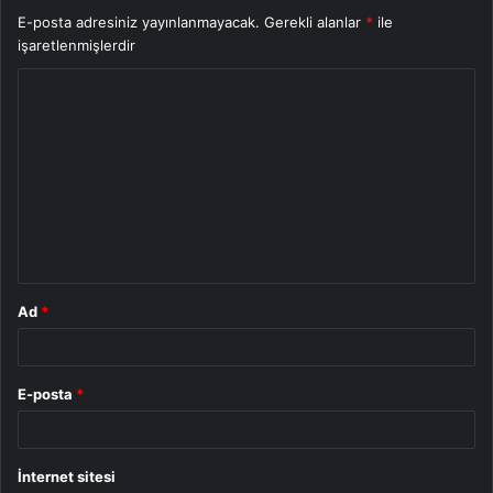
E-posta adresiniz yayınlanmayacak.
Gerekli alanlar
*
ile
işaretlenmişlerdir
Y
o
r
u
m
*
Ad
*
E-posta
*
İnternet sitesi