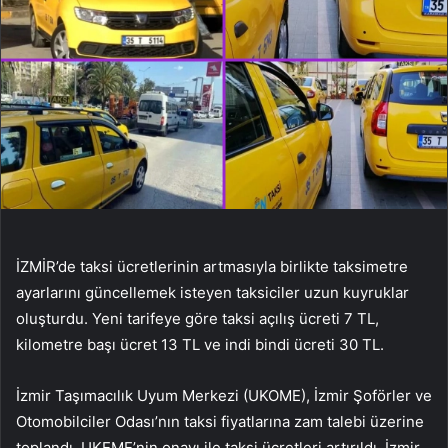
İZMİR’de taksi ücretlerinin artmasıyla birlikte taksimetre
ayarlarını güncellemek isteyen taksiciler uzun kuyruklar
oluşturdu. Yeni tarifeye göre taksi açılış ücreti 7 TL,
kilometre başı ücret 13 TL ve indi bindi ücreti 30 TL.
İzmir Taşımacılık Uyum Merkezi (UKOME), İzmir Şoförler ve
Otomobilciler Odası’nın taksi fiyatlarına zam talebi üzerine
toplandı. UKEME’nin onayı ile taksi ücretleri artırıldı. İzmir