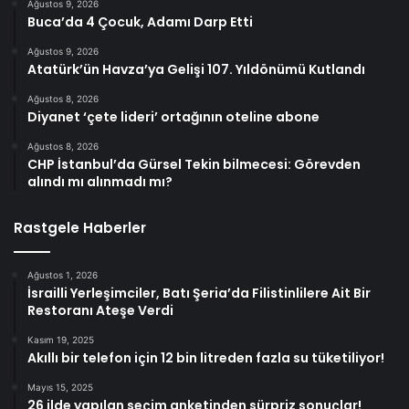
Ağustos 9, 2026
Buca’da 4 Çocuk, Adamı Darp Etti
Ağustos 9, 2026
Atatürk’ün Havza’ya Gelişi 107. Yıldönümü Kutlandı
Ağustos 8, 2026
Diyanet ‘çete lideri’ ortağının oteline abone
Ağustos 8, 2026
CHP İstanbul’da Gürsel Tekin bilmecesi: Görevden
alındı mı alınmadı mı?
Rastgele Haberler
Ağustos 1, 2026
İsrailli Yerleşimciler, Batı Şeria’da Filistinlilere Ait Bir
Restoranı Ateşe Verdi
Kasım 19, 2025
Akıllı bir telefon için 12 bin litreden fazla su tüketiliyor!
Mayıs 15, 2025
26 ilde yapılan seçim anketinden sürpriz sonuçlar!