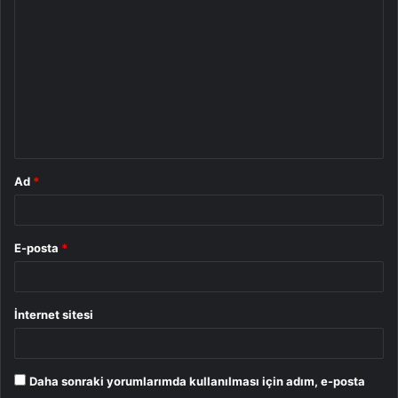
o
r
u
m
*
Ad
*
E-posta
*
İnternet sitesi
Daha sonraki yorumlarımda kullanılması için adım, e-posta