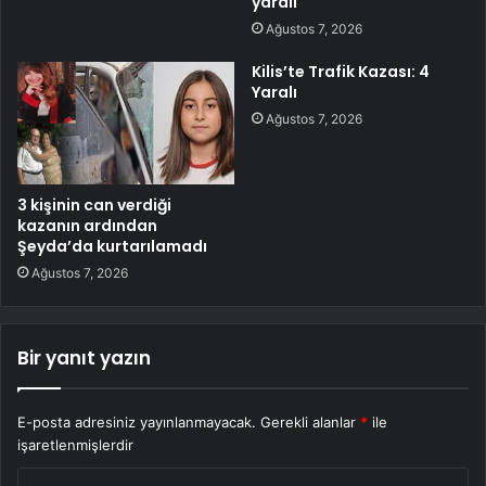
yaralı
Ağustos 7, 2026
Kilis’te Trafik Kazası: 4
Yaralı
Ağustos 7, 2026
3 kişinin can verdiği
kazanın ardından
Şeyda’da kurtarılamadı
Ağustos 7, 2026
Bir yanıt yazın
E-posta adresiniz yayınlanmayacak.
Gerekli alanlar
*
ile
işaretlenmişlerdir
Y