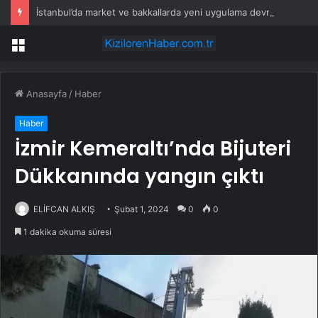
İstanbul’da market ve bakkallarda yeni uygulama devreye girdi
Menü
Anasayfa
/
Haber
Haber
İzmir Kemeraltı’nda Bijuteri
Dükkanında yangın çıktı
ELİFCAN ALKIŞ
Şubat 1, 2024
0
0
1 dakika okuma süresi