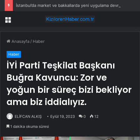
İstanbul’da market ve bakkallarda yeni uygulama devreye girdi
Menü
Anasayfa
/
Haber
Haber
İYİ Parti Teşkilat Başkanı
Buğra Kavuncu: Zor ve
yoğun bir süreç bizi bekliyor
ama biz iddialıyız.
ELİFCAN ALKIŞ
Eylül 19, 2023
0
12
1 dakika okuma süresi