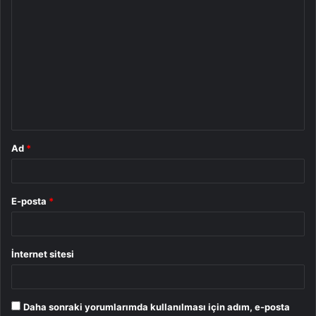
Y
o
r
u
m
*
Ad
*
E-posta
*
İnternet sitesi
Daha sonraki yorumlarımda kullanılması için adım, e-posta