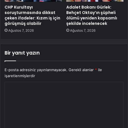
CHP Kurultayı
Adalet Bakanı Gürlek:
soruşturmasında dikkat
Behçet Oktay’ın şüpheli
çeken ifadeler: Kızım iş için
ölümü yeniden kapsamlı
görüşmüş olabilir
şekilde incelenecek
Ağustos 7, 2026
Ağustos 7, 2026
Bir yanıt yazın
E-posta adresiniz yayınlanmayacak.
Gerekli alanlar
*
ile
işaretlenmişlerdir
Y
o
r
u
m