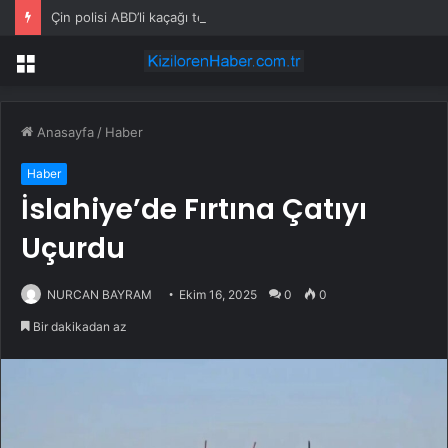
Çin polisi ABD’li kaçağı teslim etti
Menü
Anasayfa
/
Haber
Haber
İslahiye’de Fırtına Çatıyı
Uçurdu
NURCAN BAYRAM
Ekim 16, 2025
0
0
Bir dakikadan az