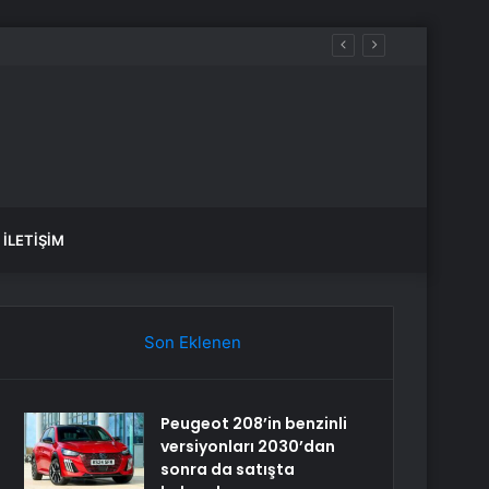
İade Etti
İLETIŞIM
Son Eklenen
Peugeot 208’in benzinli
versiyonları 2030’dan
sonra da satışta