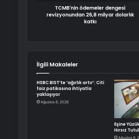
TCMB'nin ödemeler dengesi
revizyonundan 26,8 milyar dolarlık
katkı
İlgili Makaleler
HSBC BIST’te ’ağırlık artır’: Citi
faiz patikasına ihtiyatla
yaklaşıyor
Ağustos 6, 2026
Eşine Yüzü
Hırsız Tutu
Ağustos 6, 