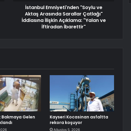
İstanbul Emniyeti'nden "Soylu ve
Aktaş Arasında Sarallar Çatlağı"
İddiasına İlişkin Açıklama: "Yalan ve
İftiradan İbarettir"
k Bakmaya Gelen
Kayseri Kocasinan asfaltta
klandı
rekora koşuyor
2026
Ağustos 5, 2026