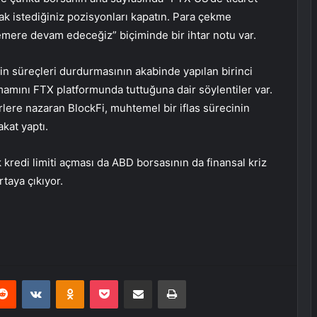
ak istediğiniz pozisyonları kapatın. Para çekme
mere devam edeceğiz” biçiminde bir ihtar notu var.
tin süreçleri durdurmasının akabinde yapılan birinci
mamını FTX platformunda tuttuğuna dair söylentiler var.
rlere nazaran BlockFi, muhtemel bir iflas sürecinin
kat yaptı.
 kredi limiti açması da ABD borsasının da finansal kriz
rtaya çıkıyor.
erest
Reddit
VKontakte
Odnoklassniki
Pocket
E-Posta ile paylaş
Yazdır