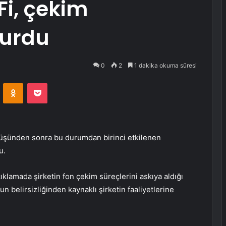
Fi, çekim
durdu
0
2
1 dakika okuma süresi
VKontakte
Odnoklassniki
Pocket
küşünden sonra bu durumdan birinci etkilenen
du.
ıklamada şirketin fon çekim süreçlerini askıya aldığı
 belirsizliğinden kaynaklı şirketin faaliyetlerine