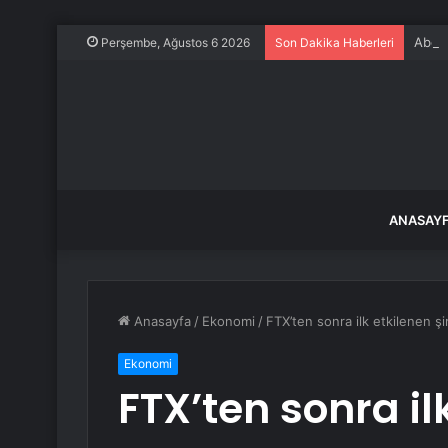
Abd, 
Perşembe, Ağustos 6 2026
Son Dakika Haberleri
ANASAY
Anasayfa
/
Ekonomi
/
FTX’ten sonra ilk etkilenen şi
Ekonomi
FTX’ten sonra il