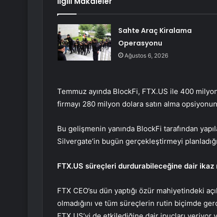
İlgili Makaleler
Sahte Araç Kiralama
Operasyonu
Ağustos 6, 2026
Temmuz ayında BlockFi, FTX.US ile 400 milyon do
firmayı 280 milyon dolara satın alma opsiyonu
Bu gelişmenin yanında BlockFi tarafından yapı
Silvergate’in bugün gerçekleştirmeyi planladığı
FTX.US süreçleri durdurabileceğine dair ikaz
FTX CEO’su dün yaptığı özür mahiyetindeki açı
olmadığını ve tüm süreçlerin rutin biçimde gerç
FTX.US’yi de etkilediğine dair ipuçları veriyor