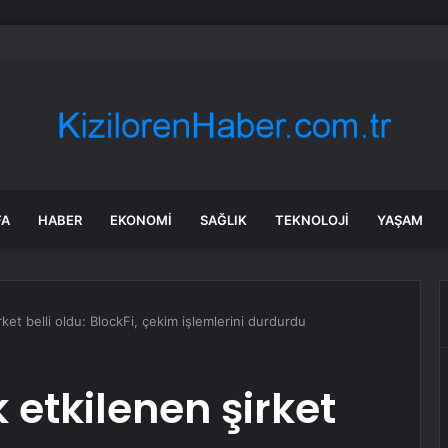
Filipinler’de Çin Vatandaşının Öldürülmesi Vakasının Baş Şüphelisini Çin’e 
FA
HABER
EKONOMI
SAĞLIK
TEKNOLOJI
YAŞAM
rket belli oldu: BlockFi, çekim işlemlerini durdurdu
k etkilenen şirket