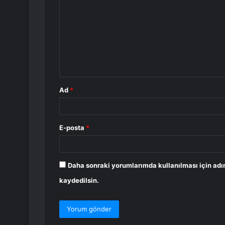
o
r
u
m
*
Ad
*
E-posta
*
Daha sonraki yorumlarımda kullanılması için adı
kaydedilsin.