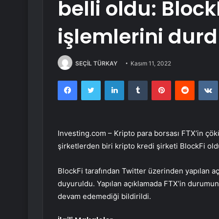
belli oldu: Block
işlemlerini dur
SEÇİL TÜRKAY
Kasım 11, 2022
Facebook
Twitter
LinkedIn
Tumblr
Pinterest
Reddit
Investing.com – Kripto para borsası FTX’in çö
şirketlerden biri kripto kredi şirketi BlockFi ol
BlockFi tarafından Twitter üzerinden yapılan aç
duyuruldu. Yapılan açıklamada
FTX’in
durumunun
devam edemediği bildirildi.