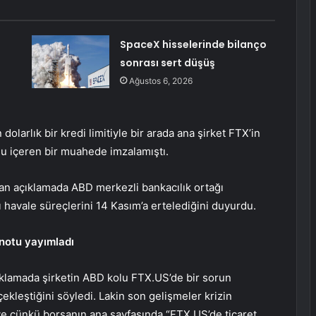
SpaceX hisselerinde bilanço
sonrası sert düşüş
Ağustos 6, 2026
larlık bir kredi limitiyle bir arada ana şirket FTX’in
nu içeren bir muahede imzalamıştı.
lan açıklamada ABD merkezli bankacılık ortağı
 havale süreçlerini 14 Kasım’a ertelediğini duyurdu.
 notu yayımladı
klamada şirketin ABD kolu FTX.US’de bir sorun
ekleştiğini söyledi. Lakin son gelişmeler krizin
 ve çünkü borsanın ana sayfasında “FTX US’de ticaret