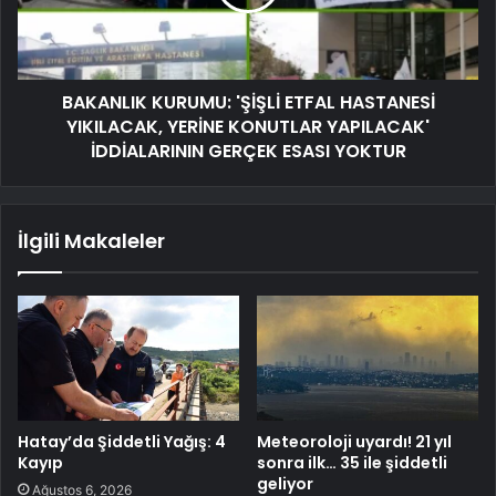
BAKANLIK KURUMU: 'ŞİŞLİ ETFAL HASTANESİ
YIKILACAK, YERİNE KONUTLAR YAPILACAK'
İDDİALARININ GERÇEK ESASI YOKTUR
İlgili Makaleler
Hatay’da Şiddetli Yağış: 4
Meteoroloji uyardı! 21 yıl
Kayıp
sonra ilk… 35 ile şiddetli
geliyor
Ağustos 6, 2026