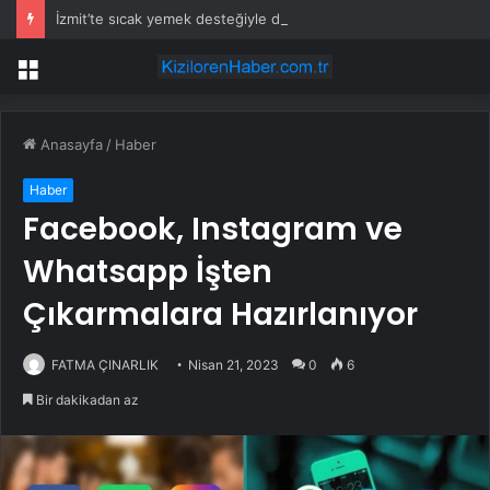
İzmit’te sıcak yemek desteğiyle dayanışma büyüyor
Menü
Anasayfa
/
Haber
Haber
Facebook, Instagram ve
Whatsapp İşten
Çıkarmalara Hazırlanıyor
FATMA ÇINARLIK
Nisan 21, 2023
0
6
Bir dakikadan az