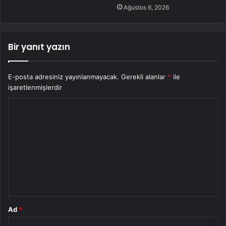
Ağustos 6, 2026
Bir yanıt yazın
E-posta adresiniz yayınlanmayacak.
Gerekli alanlar
*
ile
işaretlenmişlerdir
Y
o
r
u
m
*
Ad
*