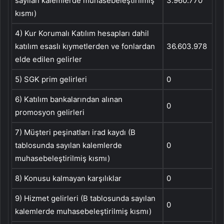
sayılan kalemlerde muhasebeleştirilmiş
3.960.770
kısmı)
4) Kur Korumalı Katılım hesapları dahil
katılım esaslı kıymetlerden ve fonlardan
36.603.978
elde edilen gelirler
5) SGK prim gelirleri
0
6) Katılım bankalarından alınan
0
promosyon gelirleri
7) Müşteri peşinatları irad kaydı (B
tablosunda sayılan kalemlerde
0
muhasebeleştirilmiş kısmı)
8) Konusu kalmayan karşılıklar
0
9) Hizmet gelirleri (B tablosunda sayılan
0
kalemlerde muhasebeleştirilmiş kısmı)