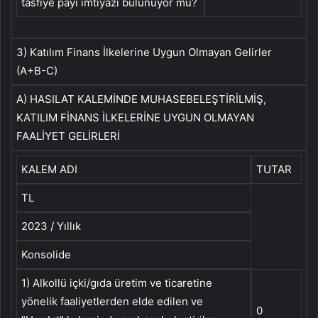
tasfiye payı imtiyazı bulunuyor mu?
3) Katılım Finans İlkelerine Uygun Olmayan Gelirler
(A+B-C)
A) HASILAT KALEMİNDE MUHASEBELEŞTİRİLMİŞ,
KATILIM FİNANS İLKELERİNE UYGUN OLMAYAN
FAALİYET GELİRLERİ
KALEM ADI
TUTAR
TL
2023 / Yıllık
Konsolide
1) Alkollü içki/gıda üretim ve ticaretine
yönelik faaliyetlerden elde edilen ve
0