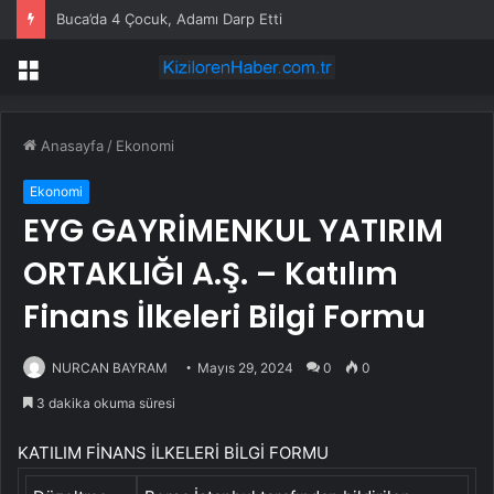
Atatürk’ün Havza’ya Gelişi 107. Yıldönümü Kutlandı
Menü
Anasayfa
/
Ekonomi
Ekonomi
EYG GAYRİMENKUL YATIRIM
ORTAKLIĞI A.Ş. – Katılım
Finans İlkeleri Bilgi Formu
NURCAN BAYRAM
Mayıs 29, 2024
0
0
3 dakika okuma süresi
KATILIM FİNANS İLKELERİ BİLGİ FORMU