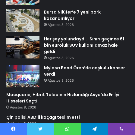
Bursa Nilüfer’e 7 yeni park
kazandırılıyor
Ağustos 8, 2026
Her şey yolundaydı… Sınırı geçince 61
bin euroluk SUV kullanılamaz hale
geldi
Ağustos 8, 2026
Mylasa Band Ören’de coşkulu konser
verdi
Ağustos 8, 2026
Macquarie, Hibrit Talebinin Hızlandığı Asya’da En İyi
Hisseleri Seçti
Ağustos 8, 2026
Çin polisi ABD’li kaçağı teslim etti
Ağustos 8, 2026
Facebook
Twitter
WhatsApp
Telegram
Viber