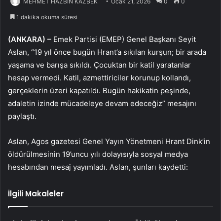
MEHMET HAZBİN KAZBEK
Ocak 21, 2026
0
0
1 dakika okuma süresi
(ANKARA) –
Emek Partisi (EMEP) Genel Başkanı Seyit
Aslan, “19 yıl önce bugün Hrant’a sıkılan kurşun; bir arada
yaşama ve barışa sıkıldı. Çocuktan bir katil yaratanlar
hesap vermedi. Katil, azmettiriciler korunup kollandı,
gerçeklerin üzeri kapatıldı. Bugün hakikatin peşinde,
adaletin izinde mücadeleye devam edeceğiz” mesajını
paylaştı.
Aslan, Agos gazetesi Genel Yayın Yönetmeni Hrant Dink’in
öldürülmesinin 19’uncu yılı dolayısıyla sosyal medya
hesabından mesaj yayımladı. Aslan, şunları kaydetti:
İlgili Makaleler