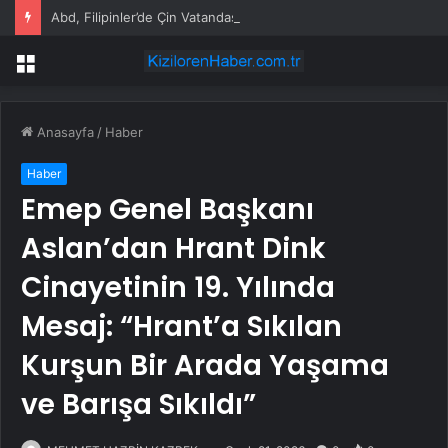
Abd, Filipinler’de Çin Vatandaşının Öldürülmesi Vakasının Baş Şüphelisini Çin’e İade Etti
Menü
Anasayfa
/
Haber
Haber
Emep Genel Başkanı
Aslan’dan Hrant Dink
Cinayetinin 19. Yılında
Mesaj: “Hrant’a Sıkılan
Kurşun Bir Arada Yaşama
ve Barışa Sıkıldı”