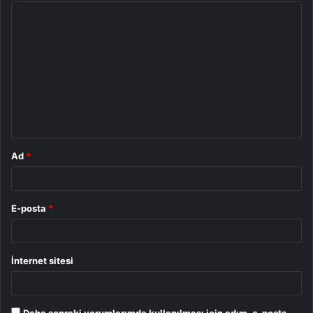
Y
o
r
u
m
*
Ad
*
E-posta
*
İnternet sitesi
Daha sonraki yorumlarımda kullanılması için adım, e-posta