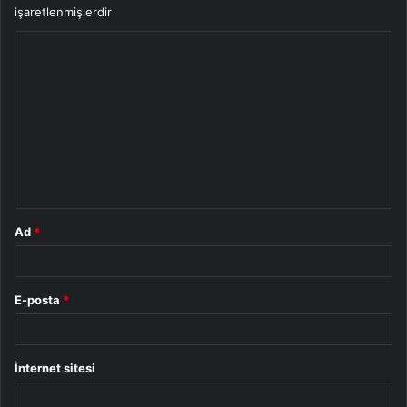
işaretlenmişlerdir
Y
o
r
u
m
*
Ad
*
E-posta
*
İnternet sitesi