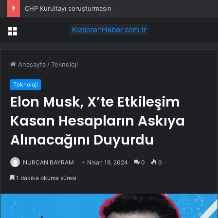
CHP Kurultayı soruşturmasında dikkat çeken ifadeler: Kızım iş için görüşmüş olabilir
Menü
Anasayfa
/
Teknoloji
Teknoloji
Elon Musk, X’te Etkileşim
Kasan Hesapların Askıya
Alınacağını Duyurdu
NURCAN BAYRAM
Nisan 19, 2024
0
0
1 dakika okuma süresi