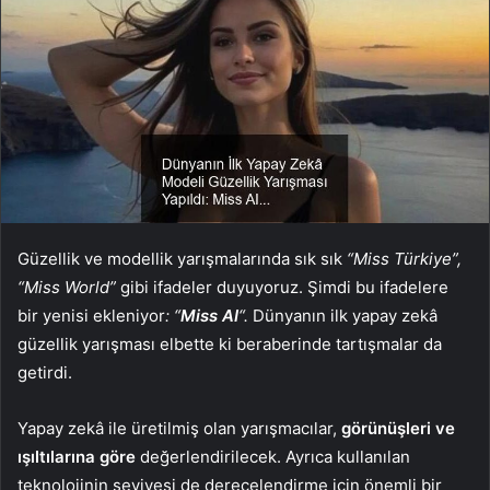
Güzellik ve modellik yarışmalarında sık sık
“Miss Türkiye”,
“Miss World”
gibi ifadeler duyuyoruz. Şimdi bu ifadelere
bir yenisi ekleniyor
: “
Miss AI
“.
Dünyanın ilk yapay zekâ
güzellik yarışması elbette ki beraberinde tartışmalar da
getirdi.
Yapay zekâ ile üretilmiş olan yarışmacılar,
görünüşleri ve
ışıltılarına göre
değerlendirilecek. Ayrıca kullanılan
teknolojinin seviyesi de derecelendirme için önemli bir