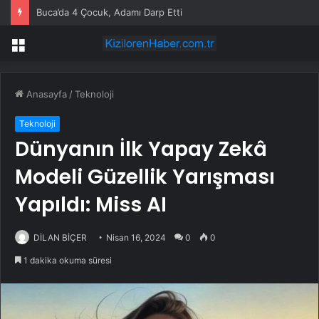
Buca’da 4 Çocuk, Adamı Darp Etti
Menü
Anasayfa
/
Teknoloji
Teknoloji
Dünyanın İlk Yapay Zekâ
Modeli Güzellik Yarışması
Yapıldı: Miss AI
DİLAN BİÇER
Nisan 16, 2024
0
0
1 dakika okuma süresi