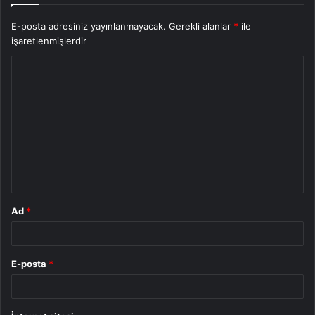
E-posta adresiniz yayınlanmayacak.
Gerekli alanlar
*
ile
işaretlenmişlerdir
Y
o
r
u
m
*
Ad
*
E-posta
*