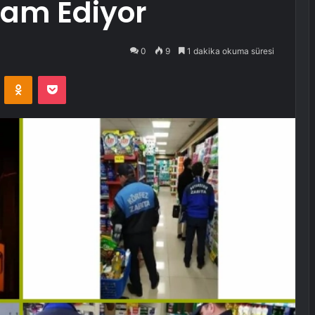
vam Ediyor
0
9
1 dakika okuma süresi
VKontakte
Odnoklassniki
Pocket