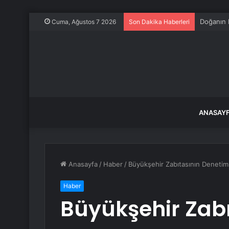
CHP Kurul
Cuma, Ağustos 7 2026
Son Dakika Haberleri
ANASAY
Anasayfa
/
Haber
/
Büyükşehir Zabıtasının Denetim
Haber
Büyükşehir Zabı