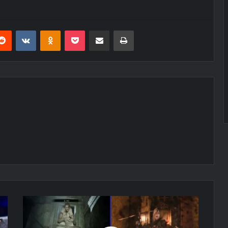
erest
Reddit
VKontakte
Odnoklassniki
Pocket
E-Posta ile paylaş
Yazdır