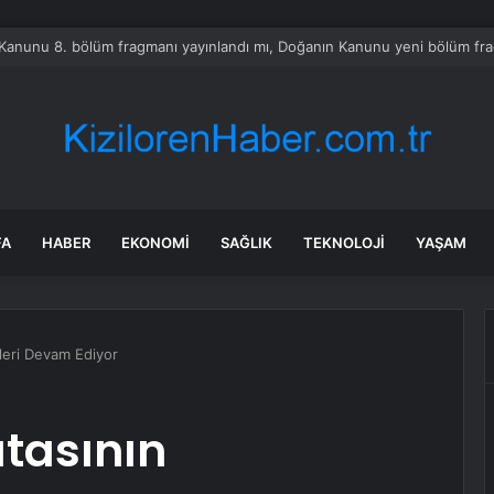
tayı soruşturmasında dikkat çeken ifadeler: Kızım iş için görüşmüş olabil
FA
HABER
EKONOMI
SAĞLIK
TEKNOLOJI
YAŞAM
leri Devam Ediyor
tasının