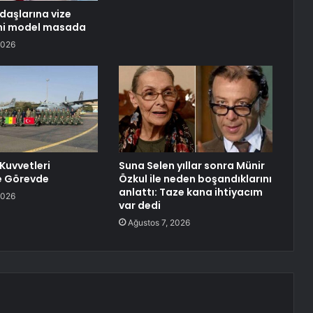
daşlarına vize
eni model masada
2026
Kuvvetleri
Suna Selen yıllar sonra Münir
e Görevde
Özkul ile neden boşandıklarını
anlattı: Taze kana ihtiyacım
2026
var dedi
Ağustos 7, 2026