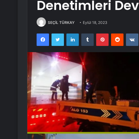
Denetimleri De
SEÇİL TÜRKAY
Eylül 18, 2023
Facebook
Twitter
LinkedIn
Tumblr
Pinterest
Reddit