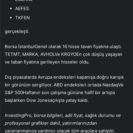
AEFES
TKFEN
gerçekleşti.
Borsa İstanbul
Genel olarak 16 hisse tavan fiyatına ulaştı.
TETMT
,
MARKA
,
AVHOL
Ve
KRGYO
En çok düşüş yaşayan
ve taban fiyatına gerileyen hisseler oldu.
Dış piyasalarda Avrupa endeksleri kapanışa doğru karışık
bir görünüm sergiliyor. ABD endeksleri ortada
Nasdaq
Ve
S&P 500
Haftanın son çalışma gününe hafif bir artışla
başlarken
Dow Jones
açılışta yatay kaldı.
InvestingPro, borsa bilgileri, adil fiyat, sağlık durumu ve
profesyonel grafikler dahil, yatırımlarınızdan
yararlanmanıza yardımcı olacak tüm araçlara sahiptir.