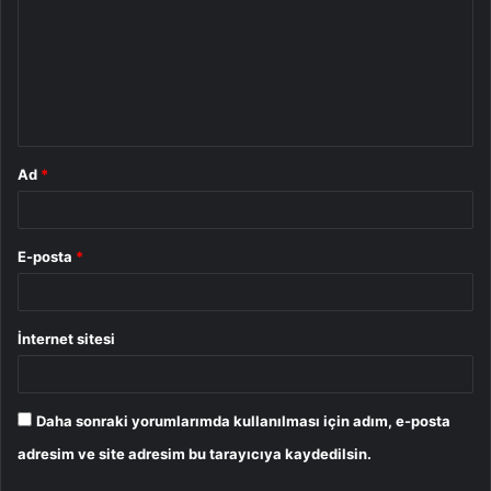
r
u
m
*
Ad
*
E-posta
*
İnternet sitesi
Daha sonraki yorumlarımda kullanılması için adım, e-posta
adresim ve site adresim bu tarayıcıya kaydedilsin.