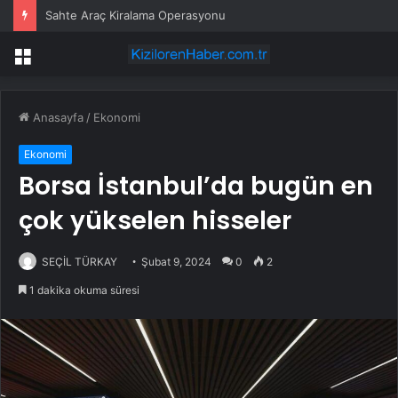
Sahte Araç Kiralama Operasyonu
Menü
Anasayfa
/
Ekonomi
Ekonomi
Borsa İstanbul’da bugün en
çok yükselen hisseler
SEÇİL TÜRKAY
Şubat 9, 2024
0
2
1 dakika okuma süresi