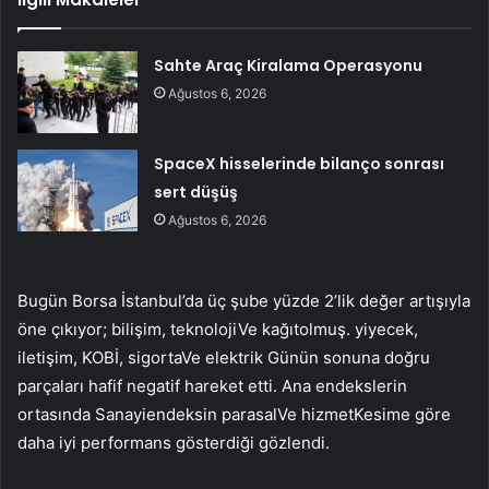
Sahte Araç Kiralama Operasyonu
Ağustos 6, 2026
SpaceX hisselerinde bilanço sonrası
sert düşüş
Ağustos 6, 2026
Bugün Borsa İstanbul’da üç şube yüzde 2’lik değer artışıyla
öne çıkıyor;
bilişim
,
teknoloji
Ve
kağıt
olmuş.
yiyecek
,
iletişim
,
KOBİ
,
sigorta
Ve
elektrik
Günün sonuna doğru
parçaları hafif negatif hareket etti. Ana endekslerin
ortasında
Sanayi
endeksin
parasal
Ve
hizmet
Kesime göre
daha iyi performans gösterdiği gözlendi.