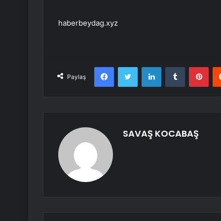
haberbeydag.xyz
Facebook
Twitter
LinkedIn
Tumblr
Pint
Paylaş
SAVAŞ KOCABAŞ