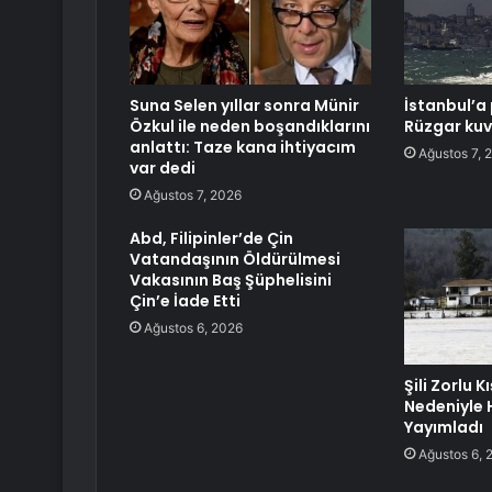
Suna Selen yıllar sonra Münir
İstanbul’a 
Özkul ile neden boşandıklarını
Rüzgar kuv
anlattı: Taze kana ihtiyacım
Ağustos 7, 
var dedi
Ağustos 7, 2026
Abd, Filipinler’de Çin
Vatandaşının Öldürülmesi
Vakasının Baş Şüphelisini
Çin’e İade Etti
Ağustos 6, 2026
Şili Zorlu K
Nedeniyle H
Yayımladı
Ağustos 6, 