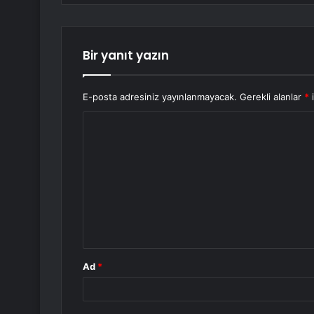
Bir yanıt yazın
E-posta adresiniz yayınlanmayacak.
Gerekli alanlar
*
i
Y
o
r
u
m
*
Ad
*