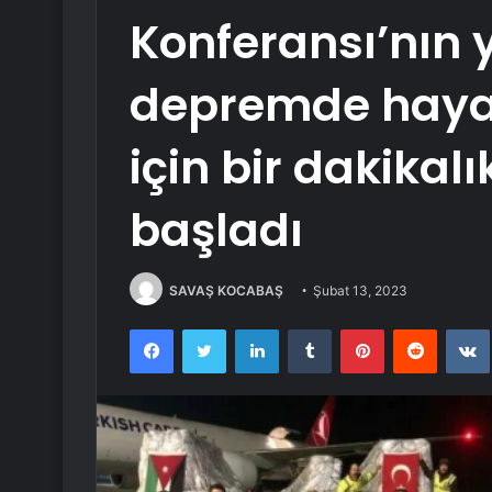
Konferansı’nın
depremde hayat
için bir dakikal
başladı
SAVAŞ KOCABAŞ
Şubat 13, 2023
Facebook
Twitter
LinkedIn
Tumblr
Pinterest
Reddit