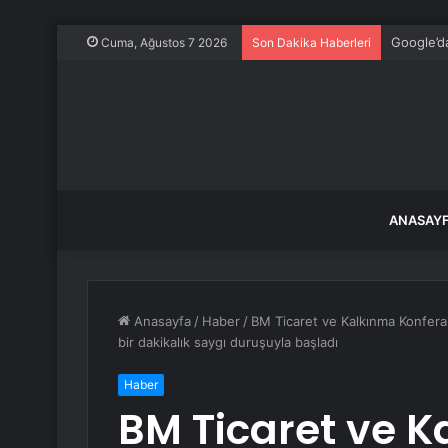
Google’da
Cuma, Ağustos 7 2026
Son Dakika Haberleri
ANASAY
Anasayfa
/
Haber
/
BM Ticaret ve Kalkınma Konfera
bir dakikalık saygı duruşuyla başladı
Haber
BM Ticaret ve 