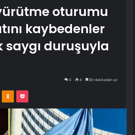
 yürütme oturumu
ını kaybedenler
ık saygı duruşuyla
0
4
Bir dakikadan az
VKontakte
Odnoklassniki
Pocket