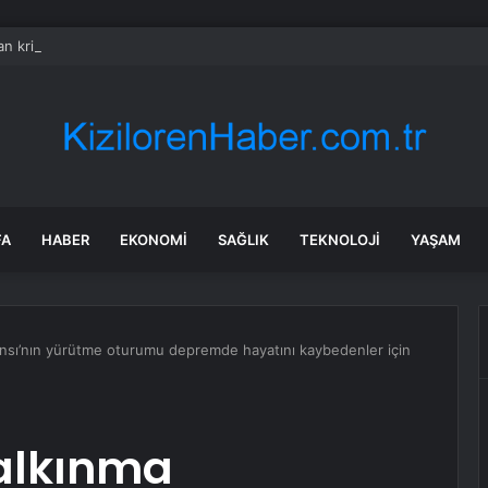
n kritik karar: Google Asistan 4 Eylül’de tarih oluyor
FA
HABER
EKONOMI
SAĞLIK
TEKNOLOJI
YAŞAM
nsı’nın yürütme oturumu depremde hayatını kaybedenler için
Kalkınma