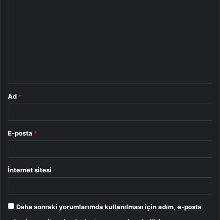
o
r
u
m
*
Ad
*
E-posta
*
İnternet sitesi
Daha sonraki yorumlarımda kullanılması için adım, e-posta