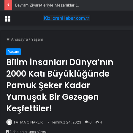
Bayram Ziyaretleriyle Mezarlıklar Şenlendi
Menü
Anasayfa
/
Yaşam
Yaşam
Bilim İnsanları Dünya’nın
2000 Katı Büyüklüğünde
Pamuk Şeker Kadar
Yumuşak Bir Gezegen
Keşfettiler!
FATMA ÇINARLIK
Temmuz 24, 2023
0
4
1 dakika okuma süresi