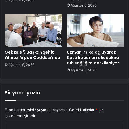
Ağustos 6, 2026
Gebze’e 5 Başkan Şehit
Uzman Psikolog uyardı:
Yılmaz Argon Caddesi’nde
Kötü haberleri okudukça
ruh sağlığımız etkileniyor
Ağustos 6, 2026
Ağustos 5, 2026
Bir yanıt yazın
E-posta adresiniz yayınlanmayacak.
Gerekli alanlar
*
ile
işaretlenmişlerdir
Y