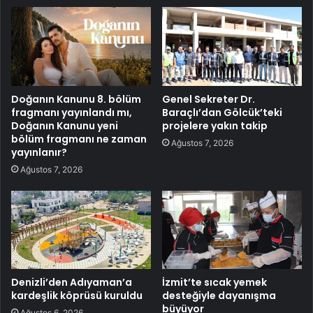
Doğanın Kanunu 8. bölüm
Genel Sekreter Dr.
fragmanı yayınlandı mı,
Baraçlı’dan Gölcük’teki
Doğanın Kanunu yeni
projelere yakın takip
bölüm fragmanı ne zaman
Ağustos 7, 2026
yayınlanır?
Ağustos 7, 2026
Denizli’den Adıyaman’a
İzmit’te sıcak yemek
kardeşlik köprüsü kuruldu
desteğiyle dayanışma
büyüyor
Ağustos 6, 2026