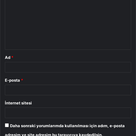
o
r
u
m
*
Ad
*
E-posta
*
İnternet sitesi
Daha sonraki yorumlarımda kullanılması için adım, e-posta
adresim ve site adresim bu tarayıcıya kaydedilsin.