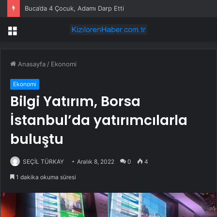
Buca’da 4 Çocuk, Adamı Darp Etti
Menü
Anasayfa
/
Ekonomi
Ekonomi
Bilgi Yatırım, Borsa
İstanbul’da yatırımcılarla
buluştu
SEÇİL TÜRKAY
Aralık 8, 2022
0
4
1 dakika okuma süresi