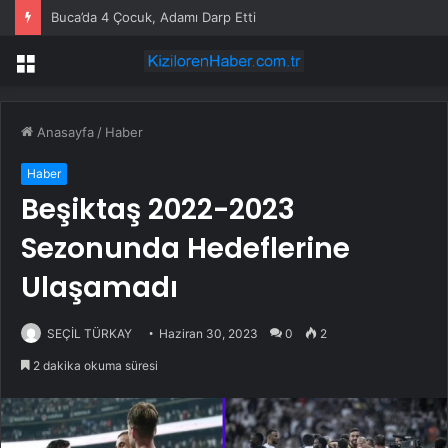
Buca’da 4 Çocuk, Adamı Darp Etti
Menü
Anasayfa
/
Haber
Haber
Beşiktaş 2022-2023
Sezonunda Hedeflerine
Ulaşamadı
SEÇİL TÜRKAY
Haziran 30, 2023
0
2
2 dakika okuma süresi