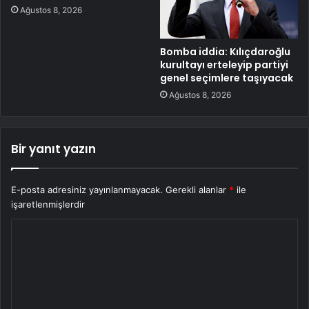
Ağustos 8, 2026
Bomba iddia: Kılıçdaroğlu
kurultayı erteleyip partiyi
genel seçimlere taşıyacak
Ağustos 8, 2026
Bir yanıt yazın
E-posta adresiniz yayınlanmayacak.
Gerekli alanlar
*
ile
işaretlenmişlerdir
Y
o
r
u