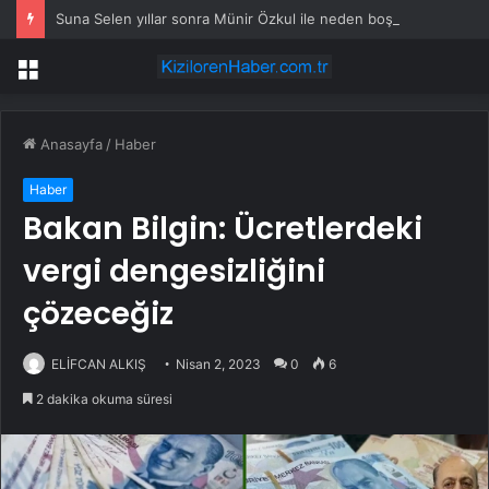
Suna Selen yıllar sonra Münir Özkul ile neden boşandıklarını anlattı: Taze kana ihtiyacım var dedi
Menü
Anasayfa
/
Haber
Haber
Bakan Bilgin: Ücretlerdeki
vergi dengesizliğini
çözeceğiz
ELİFCAN ALKIŞ
Nisan 2, 2023
0
6
2 dakika okuma süresi