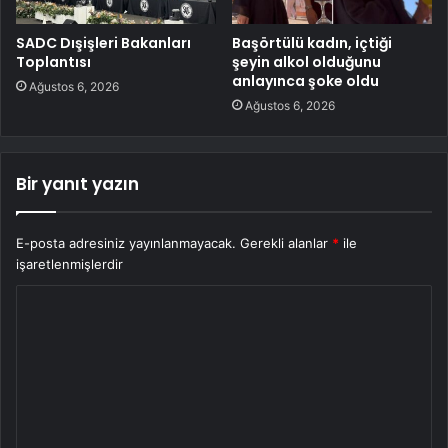
SADC Dışişleri Bakanları
Başörtülü kadın, içtiği
Toplantısı
şeyin alkol olduğunu
anlayınca şoke oldu
Ağustos 6, 2026
Ağustos 6, 2026
Bir yanıt yazın
E-posta adresiniz yayınlanmayacak.
Gerekli alanlar
*
ile
işaretlenmişlerdir
Y
o
r
u
m