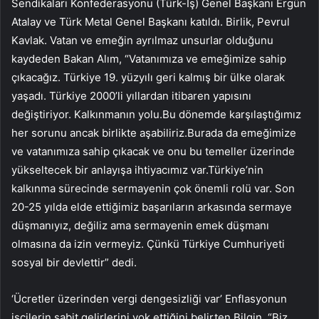
Sendikaları Konfederasyonu (Türk-İş) Genel Başkanı Ergün
Atalay ve Türk Metal Genel Başkanı katıldı. Birlik, Pevrul
Kavlak. Vatan ve emeğin ayrılmaz unsurlar olduğunu
kaydeden Bakan Alım, “Vatanımıza ve emeğimize sahip
çıkacağız. Türkiye 19. yüzyılı geri kalmış bir ülke olarak
yaşadı. Türkiye 2000’li yıllardan itibaren yapısını
değiştiriyor. Kalkınmanın yolu.Bu dönemde karşılaştığımız
her sorunu ancak birlikte aşabiliriz.Burada da emeğimize
ve vatanımıza sahip çıkacak ve onu bu temeller üzerinde
yükseltecek bir anlayışa ihtiyacımız var.Türkiye’nin
kalkınma sürecinde sermayenin çok önemli rolü var. Son
20-25 yılda elde ettiğimiz başarıların arkasında sermaye
düşmanıyız, değiliz ama sermayenin emek düşmanı
olmasına da izin vermeyiz. Çünkü Türkiye Cumhuriyeti
sosyal bir devlettir” dedi.
‘Ücretler üzerinden vergi dengesizliği var’ Enflasyonun
işçilerin sabit gelirlerini yok ettiğini belirten Bilgin, “Biz