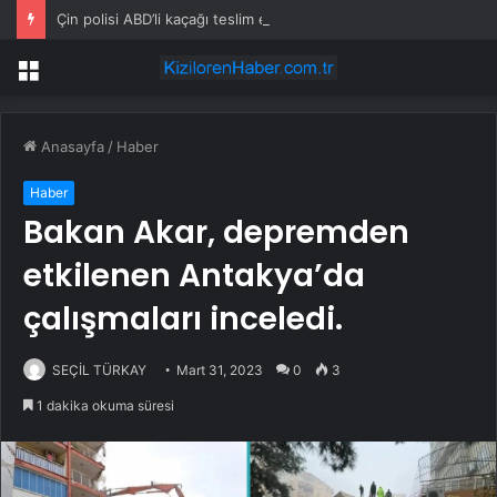
Çin polisi ABD’li kaçağı teslim etti
Menü
Anasayfa
/
Haber
Haber
Bakan Akar, depremden
etkilenen Antakya’da
çalışmaları inceledi.
SEÇİL TÜRKAY
Mart 31, 2023
0
3
1 dakika okuma süresi