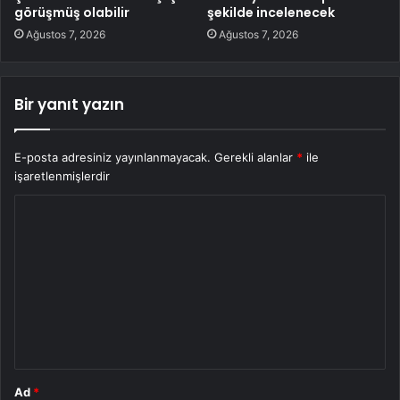
görüşmüş olabilir
şekilde incelenecek
Ağustos 7, 2026
Ağustos 7, 2026
Bir yanıt yazın
E-posta adresiniz yayınlanmayacak.
Gerekli alanlar
*
ile
işaretlenmişlerdir
Y
o
r
u
m
*
Ad
*