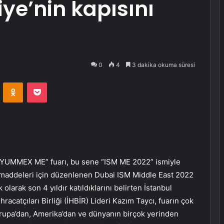
iye’nin kapısını
0
4
3 dakika okuma süresi
VKontakte
Odnoklassniki
Pocket
“YUMMEX ME” fuarı, bu sene “ISM ME 2022” ismiyle
maddeleri için düzenlenen Dubai ISM Middle East 2022
 olarak son 4 yıldır katıldıklarını belirten İstanbul
acatçıları Birliği (İHBİR) Lideri Kazım Taycı, fuarın çok
Avrupa’dan, Amerika’dan ve dünyanın birçok yerinden