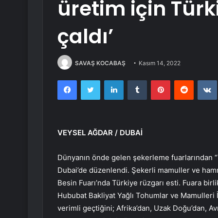
üretim için Türk
çaldı’
SAVAŞ KOCABAŞ
Kasım 14, 2022
Facebook
Twitter
LinkedIn
Tumblr
Pinterest
Reddit
VEYSEL AĞDAR / DUBAİ
Dünyanın önde gelen şekerleme fuarlarından 
Dubai’de düzenlendi. Şekerli mamuller ve ham
Besin Fuarı’nda Türkiye rüzgarı esti. Fuara birlik
Hububat Bakliyat Yağlı Tohumlar ve Mamulleri İhr
verimli geçtiğini; Afrika’dan, Uzak Doğu’dan, 