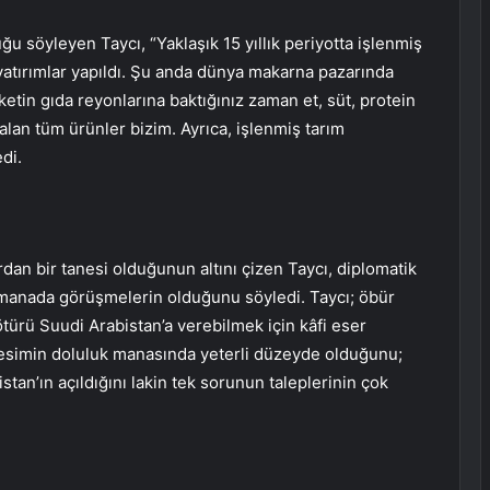
u söyleyen Taycı, “Yaklaşık 15 yıllık periyotta işlenmiş
yatırımlar yapıldı. Şu anda dünya makarna pazarında
ketin gıda reyonlarına baktığınız zaman et, süt, protein
kalan tüm ürünler bizim. Ayrıca, işlenmiş tarım
di.
dan bir tanesi olduğunun altını çizen Taycı, diplomatik
li manada görüşmelerin olduğunu söyledi. Taycı; öbür
ürü Suudi Arabistan’a verebilmek için kâfi eser
 kesimin doluluk manasında yeterli düzeyde olduğunu;
stan’ın açıldığını lakin tek sorunun taleplerinin çok