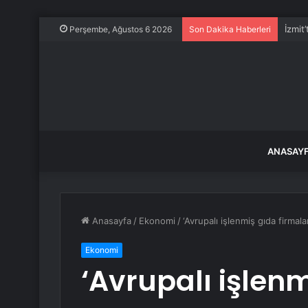
İzmit
Perşembe, Ağustos 6 2026
Son Dakika Haberleri
ANASAY
Anasayfa
/
Ekonomi
/
‘Avrupalı işlenmiş gıda firmalar
Ekonomi
‘Avrupalı işlenm