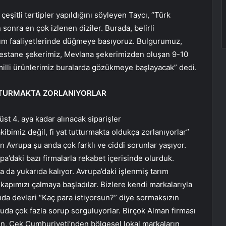
çeşitli tertipler yapıldığını söyleyen Taycı, “Türk
 sonra en çok izlenen diziler. Burada, belirli
nıtım faaliyetlerinde düğmeye basıyoruz. Bulgurumuz,
 kestane şekerimiz, Mevlana şekerimizden oluşan 9-10
ve milli ürünlerimiz buralarda gözükmeye başlayacak” dedi.
UTTURMAKTA ZORLANIYORLAR
üst 4. aya kadar alınacak siparişler
akibimiz değil, fi yat tutturmakta oldukça zorlanıyorlar”
n Avrupa şu anda çok farklı ve ciddi sorunlar yaşıyor.
pa’daki bazı firmalarla rekabet içerisinde olurduk.
ha da yukarıda kalıyor. Avrupa’daki işlenmiş tarım
kapımızı çalmaya başladılar. Bizlere kendi markalarıyla
gıda devleri “Kaç para istiyorsun?” diye sormaksızın
vzuda çok fazla sorup sorguluyorlar. Birçok Alman firması
en, Çek Cumhuriyeti’nden bölgesel lokal markaların