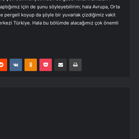
 yaptığımız için de şunu söyleyebilirim; hala Avrupa, Orta
 pergeli koyup da şöyle bir yuvarlak çizdiğimiz vakit
erkezi Türkiye. Hala bu bölümde alacağımız çok önemli
erest
Reddit
VKontakte
Odnoklassniki
Pocket
E-Posta ile paylaş
Yazdır