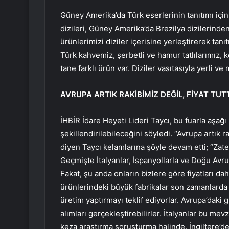
Güney Amerika’da Türk eserlerinin tanıtımı için 
dizileri, Güney Amerika’da Brezilya dizilerinden
ürünlerimizi diziler içerisine yerleştirerek ta
Türk kahvemiz, şerbetli ve hamur tatlılarımız,
tane farklı ürün var. Diziler vasıtasıyla yerli 
AVRUPA ARTIK RAKİBİMİZ DEĞİL, FİYAT T
İHBİR İdare Heyeti Lideri Taycı, bu fuarla aşağı 
şekillendirilebileceğini söyledi. “Avrupa artık r
diyen Taycı kelamlarına şöyle devam etti; “Zate
Geçmişte İtalyanlar, İspanyollarla ve Doğu Avru
Fakat, şu anda onların bizlere göre fiyatları da
ürünlerindeki büyük fabrikalar son zamanlarda 
üretim yaptırmayı teklif ediyorlar. Avrupa’daki 
alımları gerçekleştirebilirler. İtalyanlar bu me
keza araştırma soruşturma halinde. İngiltere’d