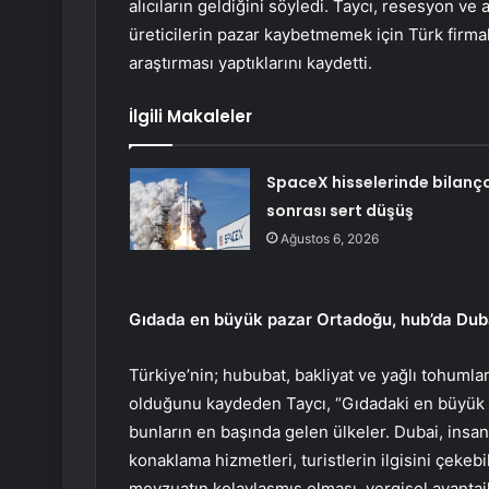
alıcıların geldiğini söyledi. Taycı, resesyon ve
üreticilerin pazar kaybetmemek için Türk firmal
araştırması yaptıklarını kaydetti.
İlgili Makaleler
SpaceX hisselerinde bilanç
sonrası sert düşüş
Ağustos 6, 2026
Gıdada en büyük pazar Ortadoğu, hub’da Dub
Türkiye’nin; hububat, bakliyat ve yağlı tohumla
olduğunu kaydeden Taycı, “Gıdadaki en büyük p
bunların en başında gelen ülkeler. Dubai, insanl
konaklama hizmetleri, turistlerin ilgisini çeke
mevzuatın kolaylaşmış olması, vergisel avantajla