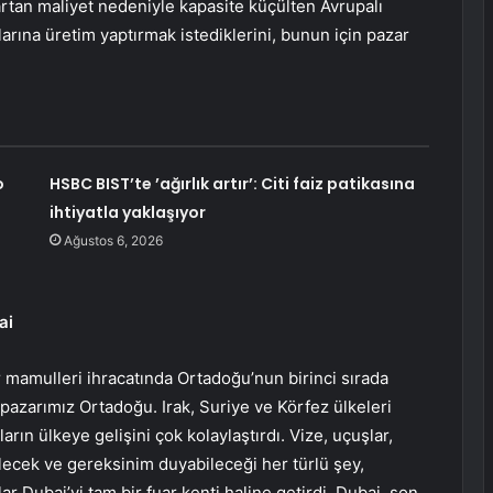
 artan maliyet nedeniyle kapasite küçülten Avrupalı
arına üretim yaptırmak istediklerini, bunun için pazar
o
HSBC BIST’te ’ağırlık artır’: Citi faiz patikasına
ihtiyatla yaklaşıyor
Ağustos 6, 2026
ai
r mamulleri ihracatında Ortadoğu’nun birinci sırada
azarımız Ortadoğu. Irak, Suriye ve Körfez ülkeleri
arın ülkeye gelişini çok kolaylaştırdı. Vize, uçuşlar,
bilecek ve gereksinim duyabileceği her türlü şey,
r Dubai’yi tam bir fuar kenti haline getirdi. Dubai, son