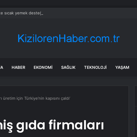
’te sıcak yemek desteğiyle dayanışma büyüyor
FA
HABER
EKONOMI
SAĞLIK
TEKNOLOJI
YAŞAM
ı üretim için Türkiye’nin kapısını çaldı’
iş gıda firmaları