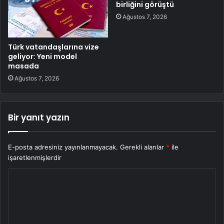
birliğini görüştü
Ağustos 7, 2026
Türk vatandaşlarına vize
geliyor: Yeni model
masada
Ağustos 7, 2026
Bir yanıt yazın
E-posta adresiniz yayınlanmayacak.
Gerekli alanlar
*
ile
işaretlenmişlerdir
Y
o
r
u