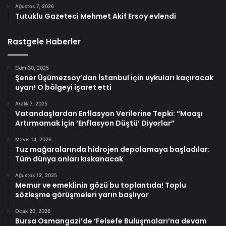
Ağustos 7, 2026
Tutuklu Gazeteci Mehmet Akif Ersoy evlendi
Rastgele Haberler
Ekim 30, 2025
Şener Üşümezsoy’dan İstanbul için uykuları kaçıracak
uyarı! O bölgeyi işaret etti
Aralık 7, 2025
Vatandaşlardan Enflasyon Verilerine Tepki: “Maaşı
Artırmamak İçin ‘Enflasyon Düştü’ Diyorlar”
Mayıs 14, 2026
Tuz mağaralarında hidrojen depolamaya başladılar:
Tüm dünya onları kıskanacak
Ağustos 12, 2025
Memur ve emeklinin gözü bu toplantıda! Toplu
sözleşme görüşmeleri yarın başlıyor
Ocak 20, 2026
Bursa Osmangazi’de ‘Felsefe Buluşmaları’na devam