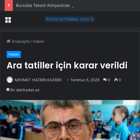
Bursa’da Tekstil Atölyesinde Yangın
Menü
Anasayfa
/
Haber
Haber
Ara tatiller için karar verildi
MEHMET HAZBİN KAZBEK
Temmuz 6, 2026
0
0
Bir dakikadan az