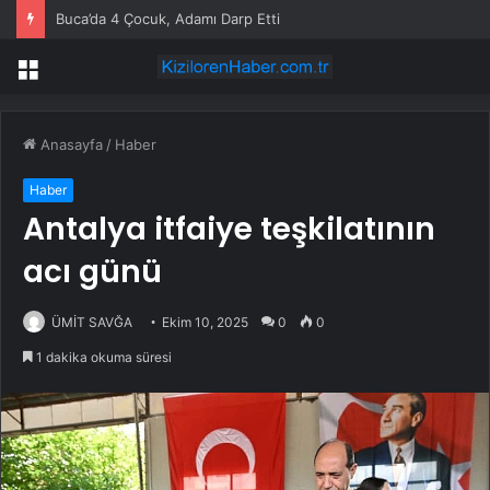
Buca’da 4 Çocuk, Adamı Darp Etti
Menü
Anasayfa
/
Haber
Haber
Antalya itfaiye teşkilatının
acı günü
ÜMİT SAVĞA
Ekim 10, 2025
0
0
1 dakika okuma süresi