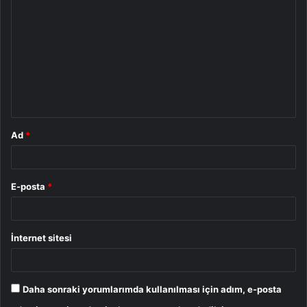
o
r
u
m
*
Ad
*
E-posta
*
İnternet sitesi
Daha sonraki yorumlarımda kullanılması için adım, e-posta