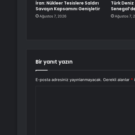
İran: Nükleer Tesislere Saldırı
Türk Deniz 
Savaşın Kapsamını Genişletir
Senegal’d
Ağustos 7, 2026
Ağustos 7, 
Bir yanıt yazın
E-posta adresiniz yayınlanmayacak.
Gerekli alanlar
*
i
Y
o
r
u
m