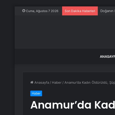
CHP Kurul
Cuma, Ağustos 7 2026
Son Dakika Haberleri
ANASAY
Anasayfa
/
Haber
/
Anamur’da Kadın Öldürüldü, Şüp
Haber
Anamur’da Kadı