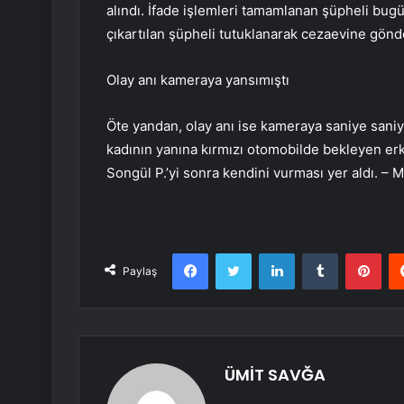
alındı. İfade işlemleri tamamlanan şüpheli bu
çıkartılan şüpheli tutuklanarak cezaevine gönde
Olay anı kameraya yansımıştı
Öte yandan, olay anı ise kameraya saniye saniye
kadının yanına kırmızı otomobilde bekleyen erk
Songül P.’yi sonra kendini vurması yer aldı. –
Facebook
Twitter
LinkedIn
Tumblr
Pint
Paylaş
ÜMİT SAVĞA