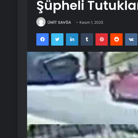
Şüpheli Tutukla
ÜMİT SAVĞA
Kasım 1, 2025
Facebook
Twitter
LinkedIn
Tumblr
Pinterest
Reddit