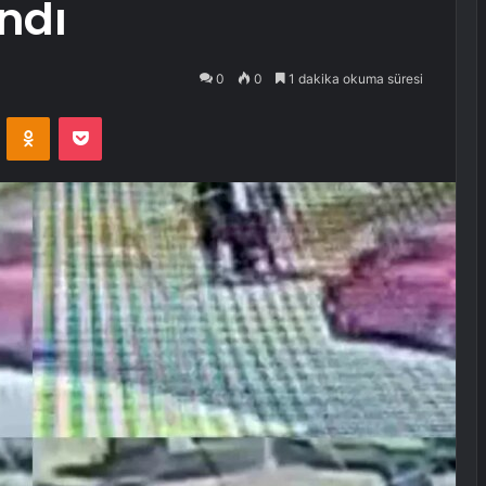
ndı
0
0
1 dakika okuma süresi
VKontakte
Odnoklassniki
Pocket