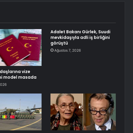
Adalet Bakanı Gürlek, Suudi
mevkidaşıyla adli iş birliğini
görüştü
Ağustos 7, 2026
daşlarına vize
eni model masada
2026