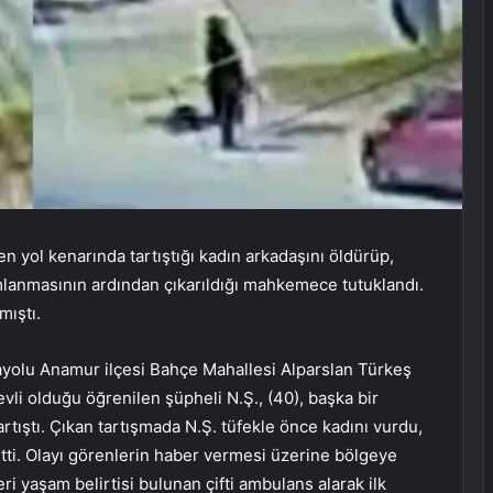
n yol kenarında tartıştığı kadın arkadaşını öldürüp,
mlanmasının ardından çıkarıldığı mahkemece tutuklandı.
mıştı.
ayolu Anamur ilçesi Bahçe Mahallesi Alparslan Türkeş
vli olduğu öğrenilen şüpheli N.Ş., (40), başka bir
artıştı. Çıkan tartışmada N.Ş. tüfekle önce kadını vurdu,
etti. Olayı görenlerin haber vermesi üzerine bölgeye
leri yaşam belirtisi bulunan çifti ambulans alarak ilk