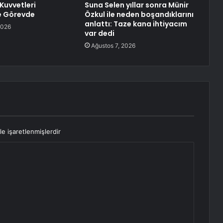
Kuvvetleri
Suna Selen yıllar sonra Münir
e Görevde
Özkul ile neden boşandıklarını
anlattı: Taze kana ihtiyacım
2026
var dedi
Ağustos 7, 2026
le işaretlenmişlerdir