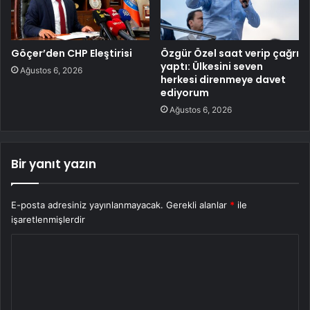
Göçer’den CHP Eleştirisi
Özgür Özel saat verip çağrı
yaptı: Ülkesini seven
Ağustos 6, 2026
herkesi direnmeye davet
ediyorum
Ağustos 6, 2026
Bir yanıt yazın
E-posta adresiniz yayınlanmayacak.
Gerekli alanlar
*
ile
işaretlenmişlerdir
Y
o
r
u