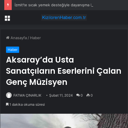
İzmit’te sıcak yemek desteğiyle dayanışma büyüyor
Menü
Anasayfa
/
Haber
Haber
Aksaray’da Usta
Sanatçıların Eserlerini Çalan
Genç Müzisyen
FATMA ÇINARLIK
Şubat 11, 2024
0
0
1 dakika okuma süresi