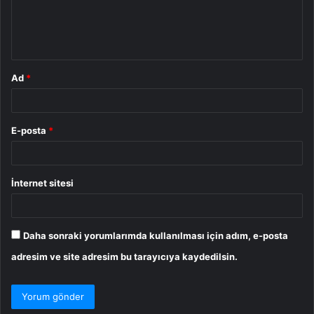
m
*
Ad
*
E-posta
*
İnternet sitesi
Daha sonraki yorumlarımda kullanılması için adım, e-posta
adresim ve site adresim bu tarayıcıya kaydedilsin.