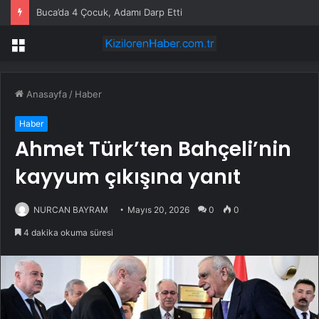
Buca’da 4 Çocuk, Adamı Darp Etti
Menü
Anasayfa
/
Haber
Haber
Ahmet Türk’ten Bahçeli’nin
kayyum çıkışına yanıt
NURCAN BAYRAM
Mayıs 20, 2026
0
0
4 dakika okuma süresi