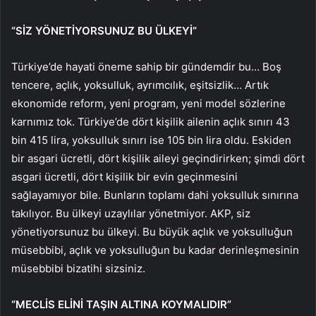
“SİZ YÖNETİYORSUNUZ BU ÜLKEYİ”
Türkiye’de hayati öneme sahip bir gündemdir bu… Boş
tencere, açlık, yoksulluk, ayrımcılık, eşitsizlik… Artık
ekonomide reform, yeni program, yeni model sözlerine
karnımız tok. Türkiye’de dört kişilik ailenin açlık sınırı 43
bin 415 lira, yoksulluk sınırı ise 105 bin lira oldu. Eskiden
bir asgari ücretli, dört kişilik aileyi geçindirirken; şimdi dört
asgari ücretli, dört kişilik bir evin geçinmesini
sağlayamıyor bile. Bunların toplamı dahi yoksulluk sınırına
takılıyor. Bu ülkeyi uzaylılar yönetmiyor. AKP, siz
yönetiyorsunuz bu ülkeyi. Bu büyük açlık ve yoksulluğun
müsebbibi, açlık ve yoksulluğun bu kadar derinleşmesinin
müsebbibi bizatihi sizsiniz.
“MECLİS ELİNİ TAŞIN ALTINA KOYMALIDIR”