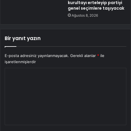
kurultayı erteleyip partiyi
genel seçimlere taşıyacak
Ağustos 8, 2026
Bir yanıt yazın
E-posta adresiniz yayınlanmayacak.
Gerekli alanlar
*
ile
işaretlenmişlerdir
Y
o
r
u
m
*