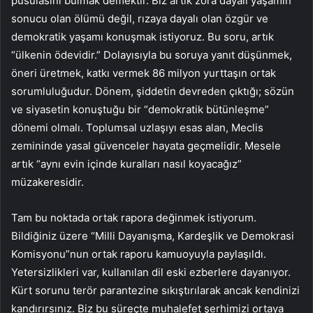
pusulasını bulmak demektir. Biz artık zora dayalı yaşamın
sonucu olan ölümü değil, rızaya dayalı olan özgür ve
demokratik yaşamı konuşmak istiyoruz. Bu soru, artık
“ülkenin ödevidir.” Dolayısıyla bu soruya yanıt düşünmek,
öneri üretmek, katkı vermek 86 milyon yurttaşın ortak
sorumluluğudur. Dönem, şiddetin devreden çıktığı; sözün
ve siyasetin konuştuğu bir “demokratik bütünleşme”
dönemi olmalı. Toplumsal uzlaşıyı esas alan, Meclis
zemininde yasal güvenceler hayata geçmelidir. Mesele
artık “aynı evin içinde kuralları nasıl koyacağız”
müzakeresidir.
Tam bu noktada ortak rapora değinmek istiyorum.
Bildiğiniz üzere “Milli Dayanışma, Kardeşlik ve Demokrasi
Komisyonu”nun ortak raporu kamuoyuyla paylaşıldı.
Yetersizlikleri var, kullanılan dil eski ezberlere dayanıyor.
Kürt sorunu terör parantezine sıkıştırılarak ancak kendinizi
kandırırsınız. Biz bu süreçte muhalefet şerhimizi ortaya