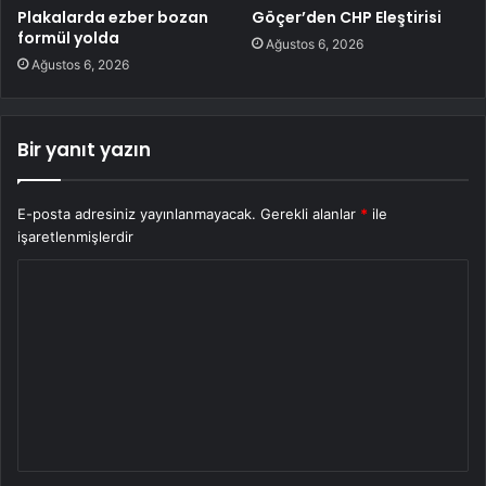
Plakalarda ezber bozan
Göçer’den CHP Eleştirisi
formül yolda
Ağustos 6, 2026
Ağustos 6, 2026
Bir yanıt yazın
E-posta adresiniz yayınlanmayacak.
Gerekli alanlar
*
ile
işaretlenmişlerdir
Y
o
r
u
m
*