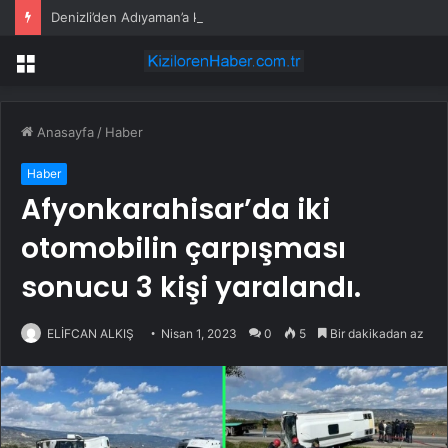
Denizli’den Adıyaman’a kardeşlik köprüsü kuruldu
Menü
Anasayfa
/
Haber
Haber
Afyonkarahisar’da iki
otomobilin çarpışması
sonucu 3 kişi yaralandı.
ELİFCAN ALKIŞ
Nisan 1, 2023
0
5
Bir dakikadan az