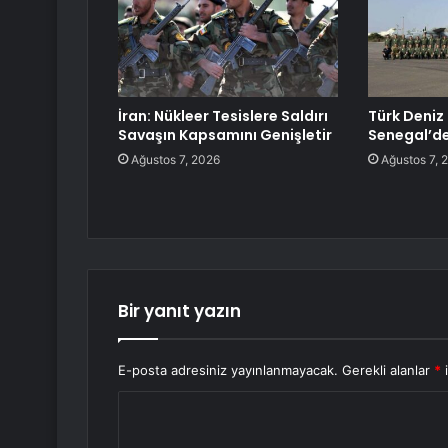
İran: Nükleer Tesislere Saldırı
Türk Deniz 
Savaşın Kapsamını Genişletir
Senegal’d
Ağustos 7, 2026
Ağustos 7, 
Bir yanıt yazın
E-posta adresiniz yayınlanmayacak.
Gerekli alanlar
*
i
Y
o