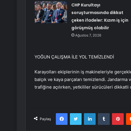
CHP Kurultayı
soruşturmasında dikkat
çeken ifadeler: Kızım iş için
görüşmüş olabilir
Ağustos 7, 2026
YOĞUN ÇALIŞMA İLE YOL TEMİZLENDİ
Karayolları ekiplerinin iş makineleriyle gerçek
balçık ve kaya parçaları temizlendi. Jandarma v
trafiğine açılırken, yetkililer sürücüleri dikkat
Facebook
Twitter
LinkedIn
Tumblr
Pint
Paylaş