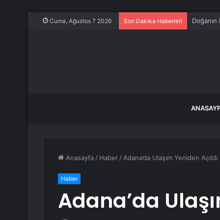
Doğanın 
Cuma, Ağustos 7 2026
Son Dakika Haberleri
ANASAY
Anasayfa
/
Haber
/
Adana’da Ulaşım Yeniden Açıldı
Haber
Adana’da Ulaşı