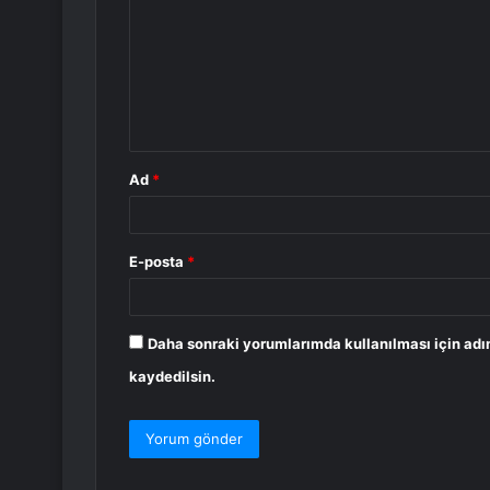
r
u
m
*
Ad
*
E-posta
*
Daha sonraki yorumlarımda kullanılması için adı
kaydedilsin.