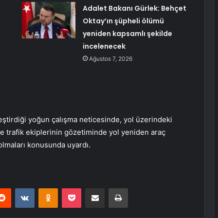
Adalet Bakanı Gürlek: Behçet
Oktay’ın şüpheli ölümü
yeniden kapsamlı şekilde
incelenecek
Ağustos 7, 2026
leştirdiği yoğun çalışma neticesinde, yol üzerindeki
e trafik ekiplerinin gözetiminde yol yeniden araç
li olmaları konusunda uyardı.
erest
Reddit
VKontakte
Odnoklassniki
Pocket
E-Posta ile paylaş
Yazdır