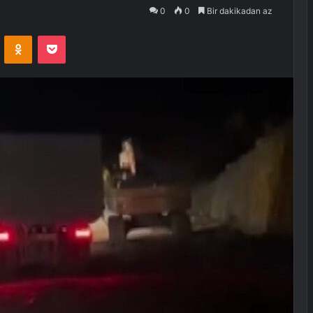
0
0
Bir dakikadan az
VKontakte
Odnoklassniki
Pocket