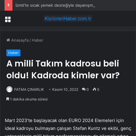
İzmit’te sıcak yemek desteğiyle dayanışma büyüyor
Menü
Anasayfa
/
Haber
Haber
A milli Takım kadrosu beli
oldu! Kadroda kimler var?
FATMA ÇINARLIK
Kasım 10, 2022
0
5
1 dakika okuma süresi
Mart 2023’te başlayacak olan EURO 2024 Elemeleri için
ideal kadroyu bulmayan çalışan Stefan Kuntz ve ekibi, genç