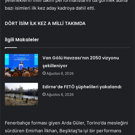
yeteneklerin milli takım performanslarını da görmek adına
bazı isimleri ilk kez aday kadroya dahil etti.
DÖRT İSİM İLK KEZ A MİLLİ TAKIMDA
İlgili Makaleler
Van Gölü Havzası’nın 2050 vizyonu
şekilleniyor
Ağustos 6, 2026
Edirne’de FETÖ şüphelileri yakalandı
Ağustos 6, 2026
Fenerbahçe forması giyen Arda Güler, Torino’da mesleğini
sürdüren Emirhan İlkhan, Beşiktaş’ta iyi bir performans