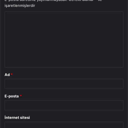
işaretlenmişlerdir
Y
o
r
u
m
*
Ad
*
E-posta
*
İnternet sitesi