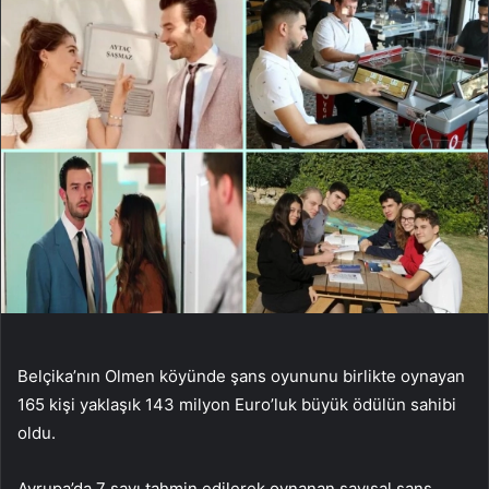
Belçika’nın Olmen köyünde şans oyununu birlikte oynayan
165 kişi yaklaşık 143 milyon Euro’luk büyük ödülün sahibi
oldu.
Avrupa’da 7 sayı tahmin edilerek oynanan sayısal şans