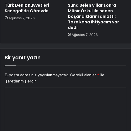
Türk Deniz Kuvvetleri
Suna Selen yıllar sonra
Senegal’de Görevde
Münir Özkul ile neden
boşandıklarını anlattı:
Ağustos 7, 2026
Taze kana ihtiyacım var
dedi
Ağustos 7, 2026
Bir yanıt yazın
E-posta adresiniz yayınlanmayacak.
Gerekli alanlar
*
ile
işaretlenmişlerdir
Y
o
r
u
m