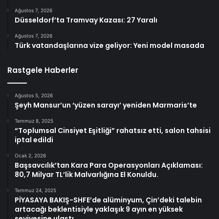
Ağustos 7, 2026
Düsseldorf’ta Tramvay Kazası: 27 Yaralı
Ağustos 7, 2026
Türk vatandaşlarına vize geliyor: Yeni model masada
Rastgele Haberler
Ağustos 5, 2026
Şeyh Mansur’un ‘yüzen sarayı’ yeniden Marmaris’te
Temmuz 8, 2025
“Toplumsal Cinsiyet Eşitliği” rahatsız etti, salon tahsisi
iptal edildi
Ocak 2, 2026
Başsavcılık’tan Kara Para Operasyonları Açıklaması:
80,7 Milyar TL’lik Malvarlığına El Konuldu.
Temmuz 24, 2025
PİYASAYA BAKIŞ-SHFE’de alüminyum, Çin’deki talebin
artacağı beklentisiyle yaklaşık 9 ayın en yüksek
seviyesine ulaştı