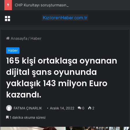
CHP Kurultayı soruşturmasında dikkat çeken ifadeler: Kızım iş için görüşmüş olabilir
Menü
Anasayfa
/
Haber
Haber
165 kişi ortaklaşa oynanan
dijital şans oyununda
yaklaşık 143 milyon Euro
kazandı.
FATMA ÇINARLIK
Aralık 14, 2022
0
2
1 dakika okuma süresi