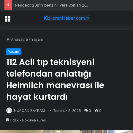
Peugeot 208’in benzinli versiyonları 2030’dan sonra da satışta kalacak
Menü
Anasayfa
/
Yaşam
Yaşam
112 Acil tıp teknisyeni
telefondan anlattığı
Heimlich manevrası ile
hayat kurtardı
NURCAN BAYRAM
Temmuz 5, 2025
0
0
1 dakika okuma süresi