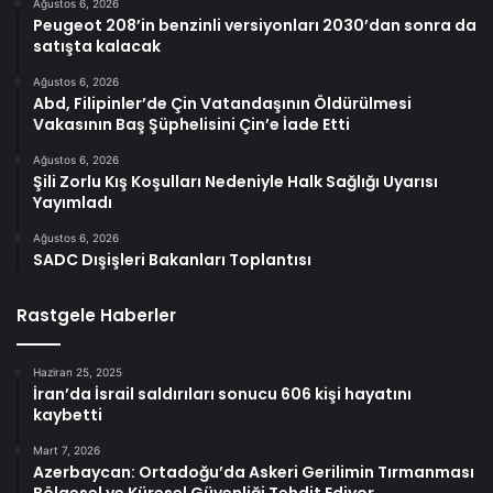
Ağustos 6, 2026
Peugeot 208’in benzinli versiyonları 2030’dan sonra da
satışta kalacak
Ağustos 6, 2026
Abd, Filipinler’de Çin Vatandaşının Öldürülmesi
Vakasının Baş Şüphelisini Çin’e İade Etti
Ağustos 6, 2026
Şili Zorlu Kış Koşulları Nedeniyle Halk Sağlığı Uyarısı
Yayımladı
Ağustos 6, 2026
SADC Dışişleri Bakanları Toplantısı
Rastgele Haberler
Haziran 25, 2025
İran’da İsrail saldırıları sonucu 606 kişi hayatını
kaybetti
Mart 7, 2026
Azerbaycan: Ortadoğu’da Askeri Gerilimin Tırmanması
Bölgesel ve Küresel Güvenliği Tehdit Ediyor